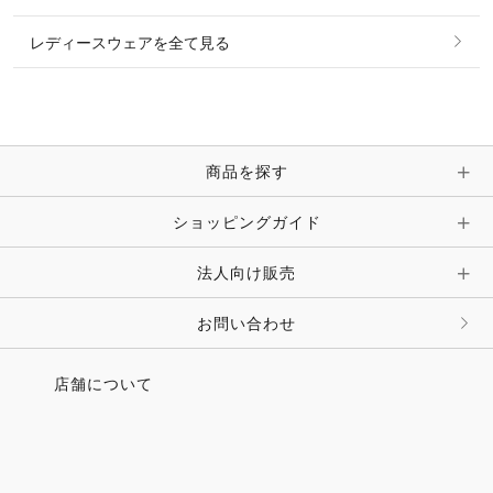
ピアス・イヤリング
帽子・ヘア小物
レディースウェアを全て見る
ネックレス
マフラー・スカーフ・ストール・スヌード
ブレスレット・バングル・アンクレット
手袋
ピン・ブローチ・コサージュ
商品を探す
時計・財布・キーケース・革小物
ショッピングガイド
その他 アクセサリー
キーホルダー・チャーム・ストラップ
法人向け販売
その他 ファッション雑貨
お問い合わせ
店舗について