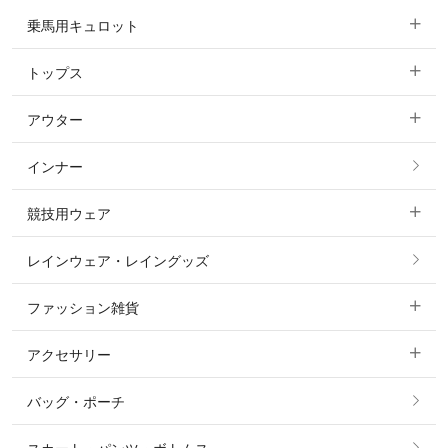
乗馬用キュロット
トップス
すべてのキュロット
アウター
すべてのトップス
フルグリップ・尻革 キュロット
インナー
すべてのアウター
ポロシャツ
ニーグリップ・膝革 キュロット
競技用ウェア
コート
カットソー・Tシャツ・タンクトップ
ノーグリップ・共布 キュロット
レインウェア・レイングッズ
すべての競技用ウェア
ジャケット・ブルゾン
機能性シャツ・スポーツシャツ
ファッション雑貨
ショージャケット
ベスト
パーカー・トレーナー・スウェット
アクセサリー
すべてのファッション雑貨
ショーシャツ
その他 アウター
ニット・セーター
バッグ・ポーチ
すべてのアクセサリー
ソックス
タイ・タイピン・その他アクセサリー
シャツ・ブラウス・ワンピース