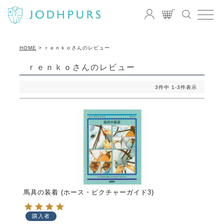
HOME
ｒｅｎｋｏさんのレビュー
ｒｅｎｋｏさんのレビュー
3
件中
1
-
3
件表示
馬具の装着 (ホース・ピクチャーガイド3)
購入者