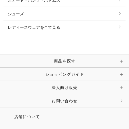
スカート・パンツ・ボトムス
リング
ベルト
その他 トップス
シューズ
ピアス・イヤリング
帽子・ヘア小物
レディースウェアを全て見る
ネックレス
マフラー・スカーフ・ストール・スヌード
ブレスレット・バングル・アンクレット
手袋
ピン・ブローチ・コサージュ
商品を探す
時計・財布・キーケース・革小物
ショッピングガイド
その他 アクセサリー
キーホルダー・チャーム・ストラップ
法人向け販売
その他 ファッション雑貨
お問い合わせ
店舗について