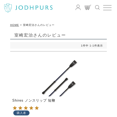
HOME
室崎宏治さんのレビュー
室崎宏治さんのレビュー
1
件中
1
-
1
件表示
Shires ノンスリップ 短鞭
購入者