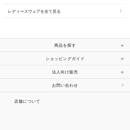
ピアス・イヤリング
帽子・ヘア小物
レディースウェアを全て見る
ネックレス
マフラー・スカーフ・ストール・スヌード
ブレスレット・バングル・アンクレット
手袋
ピン・ブローチ・コサージュ
商品を探す
時計・財布・キーケース・革小物
ショッピングガイド
その他 アクセサリー
キーホルダー・チャーム・ストラップ
法人向け販売
その他 ファッション雑貨
お問い合わせ
店舗について