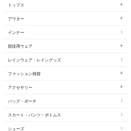
トップス
すべてのキュロット
アウター
すべてのトップス
フルグリップ・尻革 キュロット
インナー
すべてのアウター
ポロシャツ
ニーグリップ・膝革 キュロット
競技用ウェア
コート
カットソー・Tシャツ・タンクトップ
ノーグリップ・共布 キュロット
レインウェア・レイングッズ
すべての競技用ウェア
ジャケット・ブルゾン
機能性シャツ・スポーツシャツ
ファッション雑貨
ショージャケット
ベスト
パーカー・トレーナー・スウェット
アクセサリー
すべてのファッション雑貨
ショーシャツ
その他 アウター
ニット・セーター
バッグ・ポーチ
すべてのアクセサリー
ソックス
タイ・タイピン・その他アクセサリー
シャツ・ブラウス・ワンピース
スカート・パンツ・ボトムス
リング
ベルト
その他 トップス
シューズ