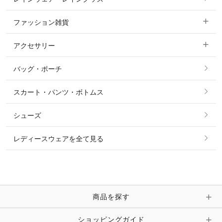
すべての競技用ウェア
ジャケット・ブルゾン
機能性シャツ・スポーツシャツ
ファッション雑貨
ショージャケット
ベスト
パーカー・トレーナー・スウェット
アクセサリー
すべてのファッション雑貨
ショーシャツ
その他 アウター
ニット・セーター
バッグ・ポーチ
すべてのアクセサリー
ソックス
タイ・タイピン・その他アクセサリー
シャツ・ブラウス・ワンピース
スカート・パンツ・ボトムス
リング
ベルト
その他 トップス
シューズ
ピアス・イヤリング
帽子・ヘア小物
レディースウェアを全て見る
ネックレス
マフラー・スカーフ・ストール・スヌード
ブレスレット・バングル・アンクレット
手袋
ピン・ブローチ・コサージュ
商品を探す
時計・財布・キーケース・革小物
ショッピングガイド
その他 アクセサリー