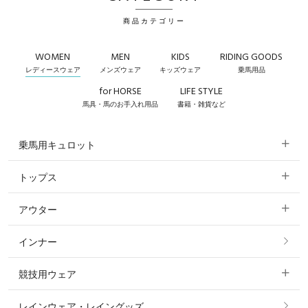
商品カテゴリー
WOMEN
MEN
KIDS
RIDING GOODS
レディースウェア
メンズウェア
キッズウェア
乗馬用品
for HORSE
LIFE STYLE
馬具・馬のお手入れ用品
書籍・雑貨など
乗馬用キュロット
トップス
すべてのキュロット
アウター
すべてのトップス
フルグリップ・尻革 キュロット
インナー
すべてのアウター
ポロシャツ
ニーグリップ・膝革 キュロット
競技用ウェア
コート
カットソー・Tシャツ・タンクトップ
ノーグリップ・共布 キュロット
レインウェア・レイングッズ