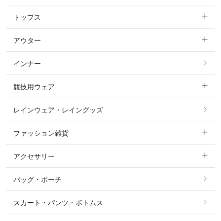
トップス
すべてのキュロット
アウター
すべてのトップス
フルグリップ・尻革 キュロット
インナー
すべてのアウター
ポロシャツ
ニーグリップ・膝革 キュロット
競技用ウェア
コート
カットソー・Tシャツ・タンクトップ
ノーグリップ・共布 キュロット
レインウェア・レイングッズ
すべての競技用ウェア
ジャケット・ブルゾン
機能性シャツ・スポーツシャツ
ファッション雑貨
ショージャケット
ベスト
パーカー・トレーナー・スウェット
アクセサリー
すべてのファッション雑貨
ショーシャツ
その他 アウター
ニット・セーター
バッグ・ポーチ
すべてのアクセサリー
ソックス
タイ・タイピン・その他アクセサリー
シャツ・ブラウス・ワンピース
スカート・パンツ・ボトムス
リング
ベルト
その他 トップス