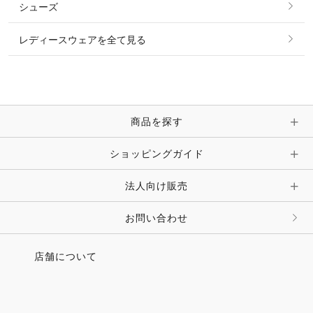
シューズ
ピアス・イヤリング
帽子・ヘア小物
レディースウェアを全て見る
ネックレス
マフラー・スカーフ・ストール・スヌード
ブレスレット・バングル・アンクレット
手袋
ピン・ブローチ・コサージュ
商品を探す
時計・財布・キーケース・革小物
ショッピングガイド
その他 アクセサリー
キーホルダー・チャーム・ストラップ
法人向け販売
その他 ファッション雑貨
お問い合わせ
店舗について