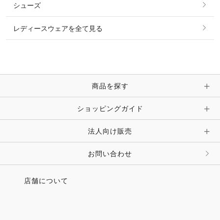
シューズ
ピアス・イヤリング
帽子・ヘア小物
レディースウェアを全て見る
ネックレス
マフラー・スカーフ・ストール・スヌード
ブレスレット・バングル・アンクレット
手袋
ピン・ブローチ・コサージュ
商品を探す
時計・財布・キーケース・革小物
ショッピングガイド
その他 アクセサリー
キーホルダー・チャーム・ストラップ
法人向け販売
その他 ファッション雑貨
お問い合わせ
店舗について