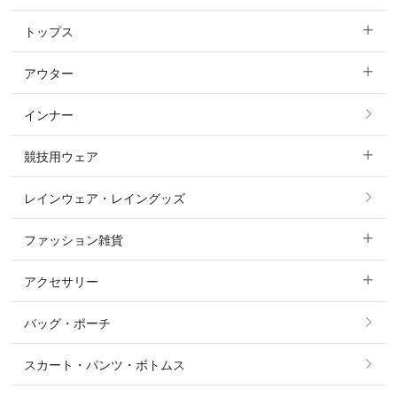
トップス
すべてのキュロット
アウター
すべてのトップス
フルグリップ・尻革 キュロット
インナー
すべてのアウター
ポロシャツ
ニーグリップ・膝革 キュロット
競技用ウェア
コート
カットソー・Tシャツ・タンクトップ
ノーグリップ・共布 キュロット
レインウェア・レイングッズ
すべての競技用ウェア
ジャケット・ブルゾン
機能性シャツ・スポーツシャツ
ファッション雑貨
ショージャケット
ベスト
パーカー・トレーナー・スウェット
アクセサリー
すべてのファッション雑貨
ショーシャツ
その他 アウター
ニット・セーター
バッグ・ポーチ
すべてのアクセサリー
ソックス
タイ・タイピン・その他アクセサリー
シャツ・ブラウス・ワンピース
スカート・パンツ・ボトムス
リング
ベルト
その他 トップス