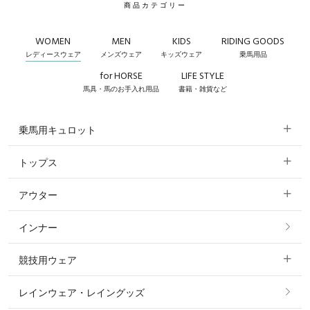
商品カテゴリー
WOMEN
MEN
KIDS
RIDING GOODS
レディースウェア
メンズウェア
キッズウェア
乗馬用品
for HORSE
LIFE STYLE
馬具・馬のお手入れ用品
書籍・雑貨など
乗馬用キュロット
トップス
すべてのキュロット
アウター
すべてのトップス
フルグリップ・尻革 キュロット
インナー
すべてのアウター
ポロシャツ
ニーグリップ・膝革 キュロット
競技用ウェア
コート
カットソー・Tシャツ・タンクトップ
ノーグリップ・共布 キュロット
レインウェア・レイングッズ
すべての競技用ウェア
ジャケット・ブルゾン
機能性シャツ・スポーツシャツ