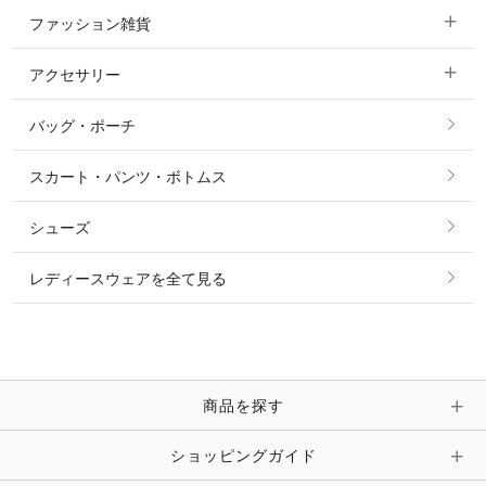
ファッション雑貨
ショージャケット
ベスト
パーカー・トレーナー・スウェット
アクセサリー
すべてのファッション雑貨
ショーシャツ
その他 アウター
ニット・セーター
バッグ・ポーチ
すべてのアクセサリー
ソックス
タイ・タイピン・その他アクセサリー
シャツ・ブラウス・ワンピース
スカート・パンツ・ボトムス
リング
ベルト
その他 トップス
シューズ
ピアス・イヤリング
帽子・ヘア小物
レディースウェアを全て見る
ネックレス
マフラー・スカーフ・ストール・スヌード
ブレスレット・バングル・アンクレット
手袋
ピン・ブローチ・コサージュ
商品を探す
時計・財布・キーケース・革小物
ショッピングガイド
その他 アクセサリー
キーホルダー・チャーム・ストラップ