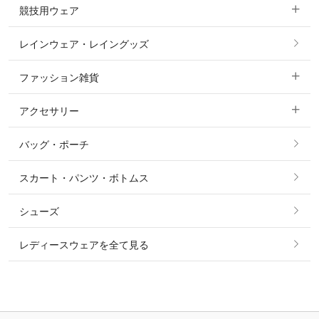
競技用ウェア
コート
カットソー・Tシャツ・タンクトップ
ノーグリップ・共布 キュロット
レインウェア・レイングッズ
すべての競技用ウェア
ジャケット・ブルゾン
機能性シャツ・スポーツシャツ
ファッション雑貨
ショージャケット
ベスト
パーカー・トレーナー・スウェット
アクセサリー
すべてのファッション雑貨
ショーシャツ
その他 アウター
ニット・セーター
バッグ・ポーチ
すべてのアクセサリー
ソックス
タイ・タイピン・その他アクセサリー
シャツ・ブラウス・ワンピース
スカート・パンツ・ボトムス
リング
ベルト
その他 トップス
シューズ
ピアス・イヤリング
帽子・ヘア小物
レディースウェアを全て見る
ネックレス
マフラー・スカーフ・ストール・スヌード
ブレスレット・バングル・アンクレット
手袋