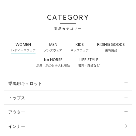
CATEGORY
商品カテゴリー
WOMEN
MEN
KIDS
RIDING GOODS
レディースウェア
メンズウェア
キッズウェア
乗馬用品
for HORSE
LIFE STYLE
馬具・馬のお手入れ用品
書籍・雑貨など
乗馬用キュロット
トップス
すべてのキュロット
アウター
すべてのトップス
フルグリップ・尻革 キュロット
インナー
すべてのアウター
ポロシャツ
ニーグリップ・膝革 キュロット