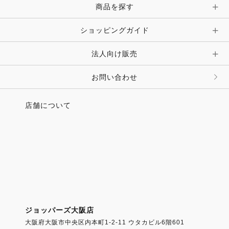
ピン・ブローチ・コサージュ
商品を探す
時計・財布・キーケース・革小物
ショッピングガイド
その他 アクセサリー
キーホルダー・チャーム・ストラップ
法人向け販売
その他 ファッション雑貨
お問い合わせ
店舗について
ジョッパーズ大阪店
大阪府大阪市中央区内本町1-2-11 ウタカビル6階601