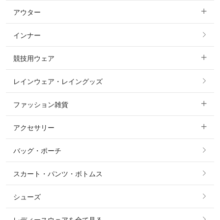
アウター
すべてのトップス
フルグリップ・尻革 キュロット
インナー
すべてのアウター
ポロシャツ
ニーグリップ・膝革 キュロット
競技用ウェア
コート
カットソー・Tシャツ・タンクトップ
ノーグリップ・共布 キュロット
レインウェア・レイングッズ
すべての競技用ウェア
ジャケット・ブルゾン
機能性シャツ・スポーツシャツ
ファッション雑貨
ショージャケット
ベスト
パーカー・トレーナー・スウェット
アクセサリー
すべてのファッション雑貨
ショーシャツ
その他 アウター
ニット・セーター
バッグ・ポーチ
すべてのアクセサリー
ソックス
タイ・タイピン・その他アクセサリー
シャツ・ブラウス・ワンピース
スカート・パンツ・ボトムス
リング
ベルト
その他 トップス
シューズ
ピアス・イヤリング
帽子・ヘア小物