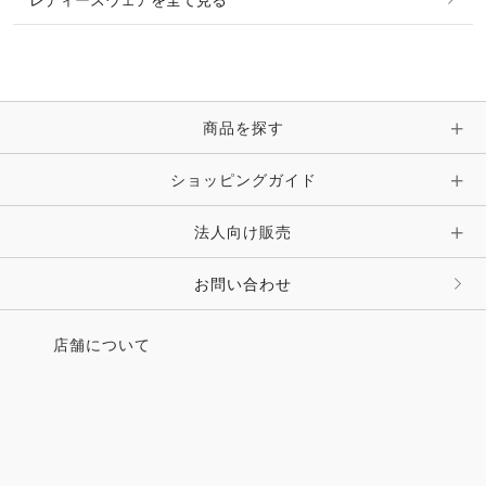
レディースウェアを全て見る
ネックレス
マフラー・スカーフ・ストール・スヌード
ブレスレット・バングル・アンクレット
手袋
ピン・ブローチ・コサージュ
商品を探す
時計・財布・キーケース・革小物
ショッピングガイド
その他 アクセサリー
キーホルダー・チャーム・ストラップ
法人向け販売
その他 ファッション雑貨
お問い合わせ
店舗について