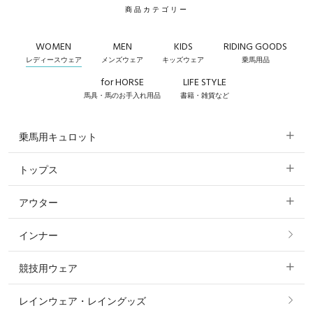
商品カテゴリー
WOMEN
MEN
KIDS
RIDING GOODS
レディースウェア
メンズウェア
キッズウェア
乗馬用品
for HORSE
LIFE STYLE
馬具・馬のお手入れ用品
書籍・雑貨など
乗馬用キュロット
トップス
すべてのキュロット
アウター
すべてのトップス
フルグリップ・尻革 キュロット
インナー
すべてのアウター
ポロシャツ
ニーグリップ・膝革 キュロット
競技用ウェア
コート
カットソー・Tシャツ・タンクトップ
ノーグリップ・共布 キュロット
レインウェア・レイングッズ
すべての競技用ウェア
ジャケット・ブルゾン
機能性シャツ・スポーツシャツ