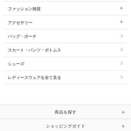
ファッション雑貨
ショージャケット
ベスト
パーカー・トレーナー・スウェット
アクセサリー
すべてのファッション雑貨
ショーシャツ
その他 アウター
ニット・セーター
バッグ・ポーチ
すべてのアクセサリー
ソックス
タイ・タイピン・その他アクセサリー
シャツ・ブラウス・ワンピース
スカート・パンツ・ボトムス
リング
ベルト
その他 トップス
シューズ
ピアス・イヤリング
帽子・ヘア小物
レディースウェアを全て見る
ネックレス
マフラー・スカーフ・ストール・スヌード
ブレスレット・バングル・アンクレット
手袋
ピン・ブローチ・コサージュ
商品を探す
時計・財布・キーケース・革小物
ショッピングガイド
その他 アクセサリー
キーホルダー・チャーム・ストラップ