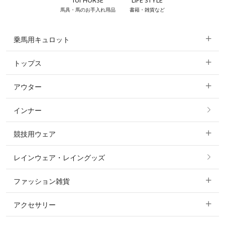
for HORSE
LIFE STYLE
馬具・馬のお手入れ用品
書籍・雑貨など
乗馬用キュロット
トップス
すべてのキュロット
アウター
すべてのトップス
フルグリップ・尻革 キュロット
インナー
すべてのアウター
ポロシャツ
ニーグリップ・膝革 キュロット
競技用ウェア
コート
カットソー・Tシャツ・タンクトップ
ノーグリップ・共布 キュロット
レインウェア・レイングッズ
すべての競技用ウェア
ジャケット・ブルゾン
機能性シャツ・スポーツシャツ
ファッション雑貨
ショージャケット
ベスト
パーカー・トレーナー・スウェット
アクセサリー
すべてのファッション雑貨
ショーシャツ
その他 アウター
ニット・セーター