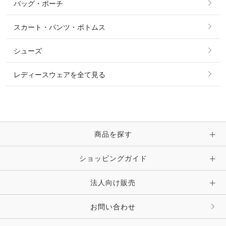
バッグ・ポーチ
すべてのアクセサリー
ソックス
タイ・タイピン・その他アクセサリー
シャツ・ブラウス・ワンピース
スカート・パンツ・ボトムス
リング
ベルト
その他 トップス
シューズ
ピアス・イヤリング
帽子・ヘア小物
レディースウェアを全て見る
ネックレス
マフラー・スカーフ・ストール・スヌード
ブレスレット・バングル・アンクレット
手袋
ピン・ブローチ・コサージュ
商品を探す
時計・財布・キーケース・革小物
ショッピングガイド
その他 アクセサリー
キーホルダー・チャーム・ストラップ
法人向け販売
その他 ファッション雑貨
お問い合わせ