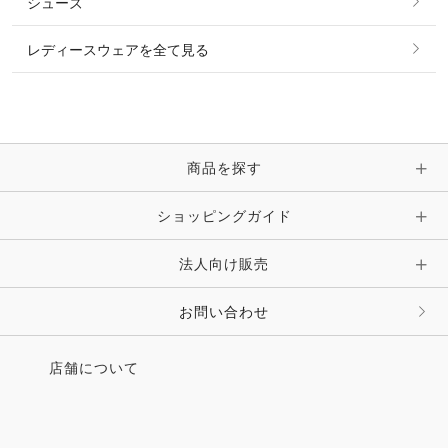
シューズ
ピアス・イヤリング
帽子・ヘア小物
レディースウェアを全て見る
ネックレス
マフラー・スカーフ・ストール・スヌード
ブレスレット・バングル・アンクレット
手袋
ピン・ブローチ・コサージュ
商品を探す
時計・財布・キーケース・革小物
ショッピングガイド
その他 アクセサリー
キーホルダー・チャーム・ストラップ
法人向け販売
その他 ファッション雑貨
お問い合わせ
店舗について