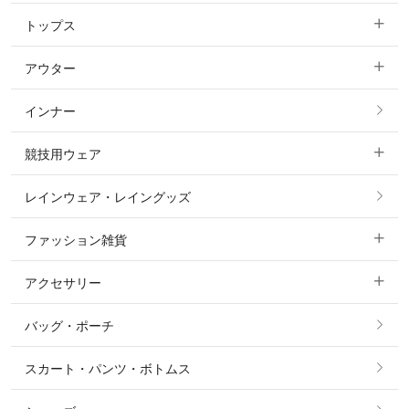
トップス
すべてのキュロット
アウター
すべてのトップス
フルグリップ・尻革 キュロット
インナー
すべてのアウター
ポロシャツ
ニーグリップ・膝革 キュロット
競技用ウェア
コート
カットソー・Tシャツ・タンクトップ
ノーグリップ・共布 キュロット
レインウェア・レイングッズ
すべての競技用ウェア
ジャケット・ブルゾン
機能性シャツ・スポーツシャツ
ファッション雑貨
ショージャケット
ベスト
パーカー・トレーナー・スウェット
アクセサリー
すべてのファッション雑貨
ショーシャツ
その他 アウター
ニット・セーター
バッグ・ポーチ
すべてのアクセサリー
ソックス
タイ・タイピン・その他アクセサリー
シャツ・ブラウス・ワンピース
スカート・パンツ・ボトムス
リング
ベルト
その他 トップス