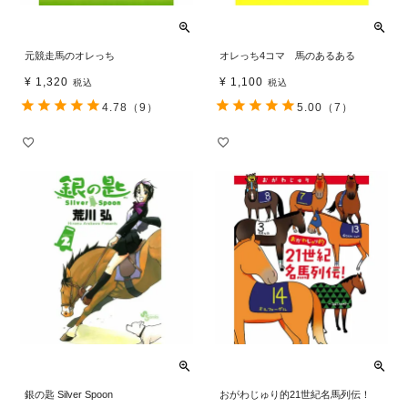
元競走馬のオレっち
オレっち4コマ 馬のあるある
¥
1,320
¥
1,100
税込
税込
4.78
（9）
5.00
（7）
銀の匙 Silver Spoon
おがわじゅり的21世紀名馬列伝！