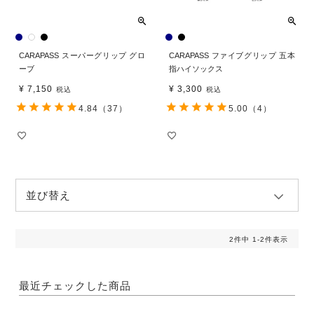
CARAPASS スーパーグリップ グロ
CARAPASS ファイブグリップ 五本
ーブ
指ハイソックス
¥
7,150
¥
3,300
税込
税込
4.84
（37）
5.00
（4）
並び替え
2
件中
1
-
2
件表示
最近チェックした商品