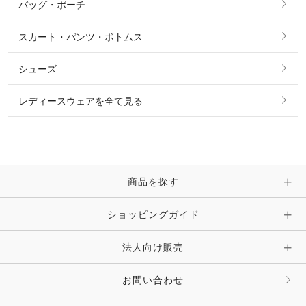
バッグ・ポーチ
すべてのアクセサリー
ソックス
タイ・タイピン・その他アクセサリー
シャツ・ブラウス・ワンピース
スカート・パンツ・ボトムス
リング
ベルト
その他 トップス
シューズ
ピアス・イヤリング
帽子・ヘア小物
レディースウェアを全て見る
ネックレス
マフラー・スカーフ・ストール・スヌード
ブレスレット・バングル・アンクレット
手袋
ピン・ブローチ・コサージュ
商品を探す
時計・財布・キーケース・革小物
ショッピングガイド
その他 アクセサリー
キーホルダー・チャーム・ストラップ
法人向け販売
その他 ファッション雑貨
お問い合わせ