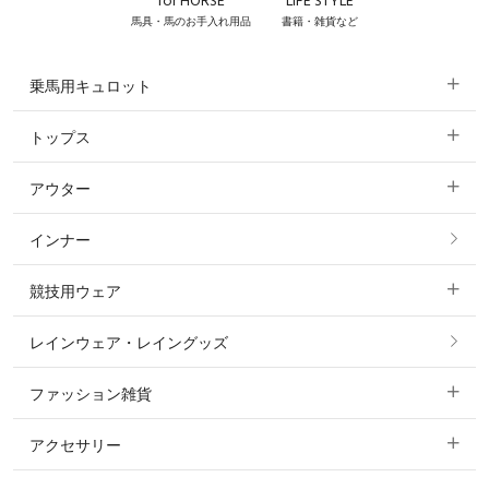
for HORSE
LIFE STYLE
馬具・馬のお手入れ用品
書籍・雑貨など
乗馬用キュロット
トップス
すべてのキュロット
アウター
すべてのトップス
フルグリップ・尻革 キュロット
インナー
すべてのアウター
ポロシャツ
ニーグリップ・膝革 キュロット
競技用ウェア
コート
カットソー・Tシャツ・タンクトップ
ノーグリップ・共布 キュロット
レインウェア・レイングッズ
すべての競技用ウェア
ジャケット・ブルゾン
機能性シャツ・スポーツシャツ
ファッション雑貨
ショージャケット
ベスト
パーカー・トレーナー・スウェット
アクセサリー
すべてのファッション雑貨
ショーシャツ
その他 アウター
ニット・セーター