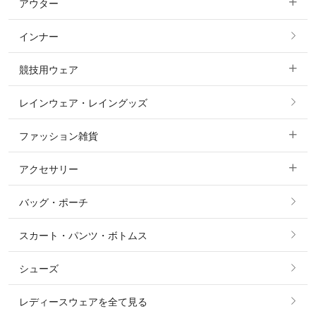
アウター
すべてのトップス
フルグリップ・尻革 キュロット
インナー
すべてのアウター
ポロシャツ
ニーグリップ・膝革 キュロット
競技用ウェア
コート
カットソー・Tシャツ・タンクトップ
ノーグリップ・共布 キュロット
レインウェア・レイングッズ
すべての競技用ウェア
ジャケット・ブルゾン
機能性シャツ・スポーツシャツ
ファッション雑貨
ショージャケット
ベスト
パーカー・トレーナー・スウェット
アクセサリー
すべてのファッション雑貨
ショーシャツ
その他 アウター
ニット・セーター
バッグ・ポーチ
すべてのアクセサリー
ソックス
タイ・タイピン・その他アクセサリー
シャツ・ブラウス・ワンピース
スカート・パンツ・ボトムス
リング
ベルト
その他 トップス
シューズ
ピアス・イヤリング
帽子・ヘア小物
レディースウェアを全て見る
ネックレス
マフラー・スカーフ・ストール・スヌード