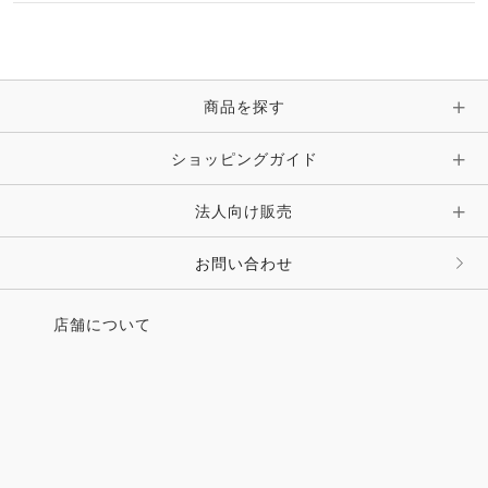
ブレスレット・バングル・アンクレット
手袋
ピン・ブローチ・コサージュ
商品を探す
時計・財布・キーケース・革小物
ショッピングガイド
その他 アクセサリー
キーホルダー・チャーム・ストラップ
法人向け販売
その他 ファッション雑貨
お問い合わせ
店舗について