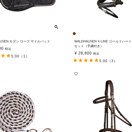
AUSEN モダン ローズ サドルパッド
WALDHAUSEN X-LINE ゴールドハー
セット（手綱付き）
00
税込
¥
28,800
税込
5.00
（1）
5.00
（3）