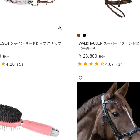
AUSEN シャイン リードロープ スナップ
WALDHAUSEN スーパーソフト 水勒
（手綱付き）
0
¥
23,800
税込
税込
4.20
（5）
4.67
（3）