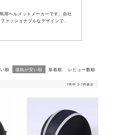
乗馬用ヘルメットメーカーです。自社
てファッショナブルなデザインで、
高い順
価格が安い順
新着順
レビュー数順
7
件中
1
-
7
件表示