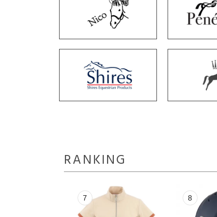
RANKING
8
9