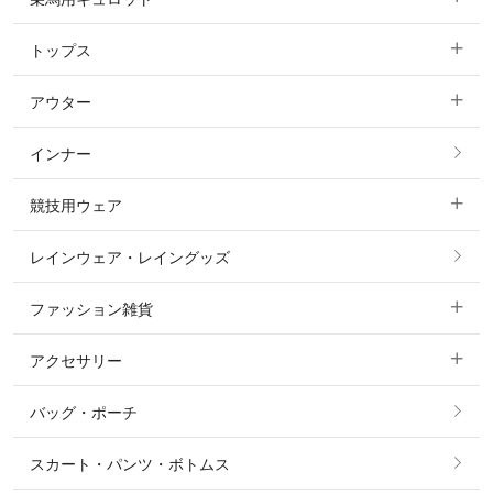
トップス
すべてのキュロット
アウター
すべてのトップス
フルグリップ・尻革 キュロット
インナー
すべてのアウター
ポロシャツ
ニーグリップ・膝革 キュロット
競技用ウェア
コート
カットソー・Tシャツ・タンクトップ
ノーグリップ・共布 キュロット
レインウェア・レイングッズ
すべての競技用ウェア
ジャケット・ブルゾン
機能性シャツ・スポーツシャツ
ファッション雑貨
ショージャケット
ベスト
パーカー・トレーナー・スウェット
アクセサリー
すべてのファッション雑貨
ショーシャツ
その他 アウター
ニット・セーター
バッグ・ポーチ
すべてのアクセサリー
ソックス
タイ・タイピン・その他アクセサリー
シャツ・ブラウス・ワンピース
スカート・パンツ・ボトムス
リング
ベルト