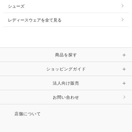
その他 トップス
シューズ
ピアス・イヤリング
帽子・ヘア小物
レディースウェアを全て見る
ネックレス
マフラー・スカーフ・ストール・スヌード
ブレスレット・バングル・アンクレット
手袋
ピン・ブローチ・コサージュ
商品を探す
時計・財布・キーケース・革小物
ショッピングガイド
その他 アクセサリー
キーホルダー・チャーム・ストラップ
法人向け販売
その他 ファッション雑貨
お問い合わせ
店舗について