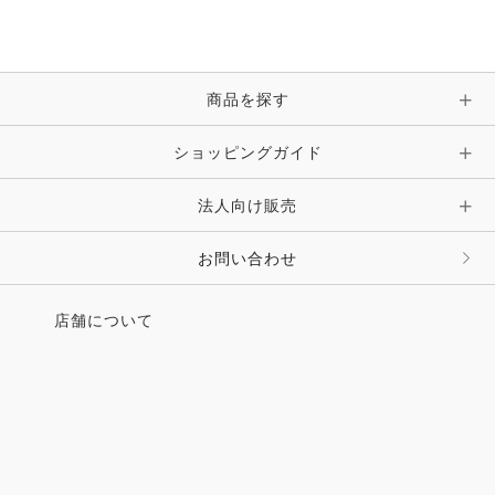
ブレスレット・バングル・アンクレット
手袋
ピン・ブローチ・コサージュ
商品を探す
時計・財布・キーケース・革小物
ショッピングガイド
その他 アクセサリー
キーホルダー・チャーム・ストラップ
法人向け販売
その他 ファッション雑貨
お問い合わせ
店舗について