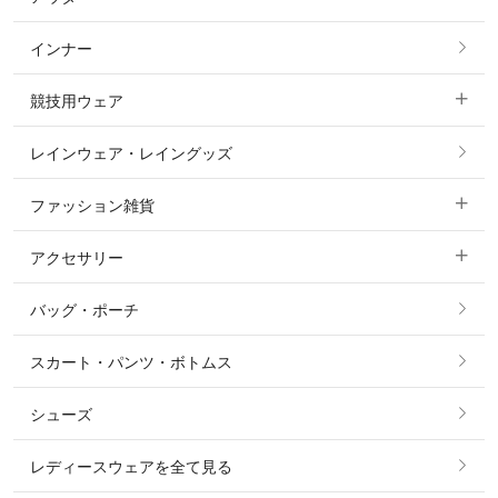
フルグリップ・尻革 キュロット
インナー
すべてのアウター
ポロシャツ
ニーグリップ・膝革 キュロット
競技用ウェア
コート
カットソー・Tシャツ・タンクトップ
ノーグリップ・共布 キュロット
レインウェア・レイングッズ
すべての競技用ウェア
ジャケット・ブルゾン
機能性シャツ・スポーツシャツ
ファッション雑貨
ショージャケット
ベスト
パーカー・トレーナー・スウェット
アクセサリー
すべてのファッション雑貨
ショーシャツ
その他 アウター
ニット・セーター
バッグ・ポーチ
すべてのアクセサリー
ソックス
タイ・タイピン・その他アクセサリー
シャツ・ブラウス・ワンピース
スカート・パンツ・ボトムス
リング
ベルト
その他 トップス
シューズ
ピアス・イヤリング
帽子・ヘア小物
レディースウェアを全て見る
ネックレス
マフラー・スカーフ・ストール・スヌード