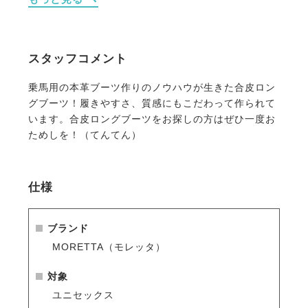
・ソール内側にはスチールの補強あり。タフな使用に
も耐えます。
・安心なすべりにくい靴底。
・ふくらはぎ部分サイドにロゴマーク、拍車止めには
スタッフコメント
文字ロゴ。
乗馬用の本革ブーツ作りのノウハウが生きた合皮ロン
グブーツ！履きやすさ、質感にもこだわって作られて
～about Moretta～
います。合皮ロングブーツをお探しの方はぜひ一度お
老舗イギリス馬具メーカーShires（シャイヤー）が手
ためしを！（てんてん）
掛けるブランド「モレッタ」は、創立50周年を機にリ
ニューアルされた新しいブーツシリーズです。
仕様
全商品に共通するのは、インナーライニングに速乾吸
収素材を使用。汗などを素早く吸収し快適な履き心地
を追及しました。足元は衝撃吸収のインソールを使
ブランド
用。ソールの土踏まず部分には鉄が入っており、ブー
MORETTA（モレッタ）
ツの型崩れ防止や歩行時の疲労軽減に効果がありま
す。
対象
ユニセックス
・保管の際は型崩れを防ぐ為の
【EQULIBERTA ブー