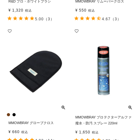
R&D プロ・ホワイトブラシ
MMOWBRAY リムーバークロス
¥
1,320
¥
550
税込
税込
5.00
（3）
4.67
（3）
MMOWBRAY プロテクターアルファ
MMOWBRAY グローブクロス
撥水・防汚 スプレー 220ml
¥
660
¥
1,650
税込
税込