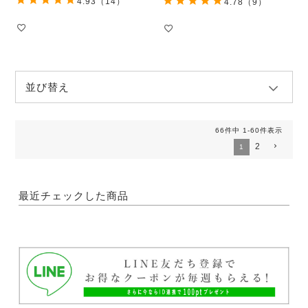
4.93
（14）
4.78
（9）
並び替え
66
件中
1
-
60
件表示
2
1
最近チェックした商品