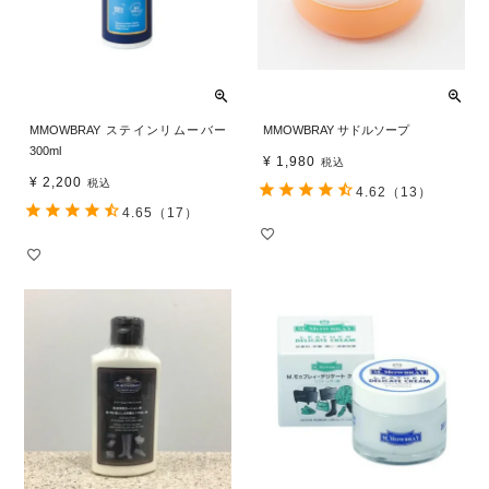
MMOWBRAY ステインリムーバー
MMOWBRAY サドルソープ
300ml
¥
1,980
税込
¥
2,200
税込
4.62
（13）
4.65
（17）