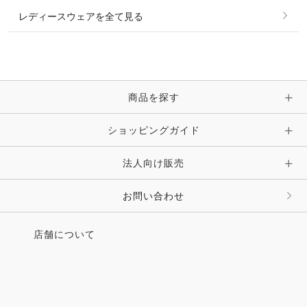
レディースウェアを全て見る
ネックレス
マフラー・スカーフ・ストール・スヌード
ブレスレット・バングル・アンクレット
手袋
ピン・ブローチ・コサージュ
商品を探す
時計・財布・キーケース・革小物
ショッピングガイド
その他 アクセサリー
キーホルダー・チャーム・ストラップ
法人向け販売
その他 ファッション雑貨
お問い合わせ
店舗について