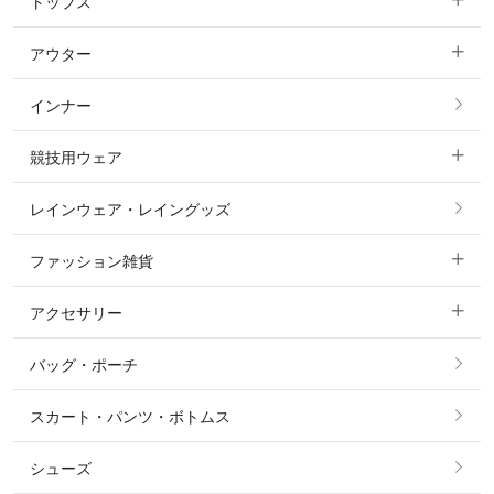
トップス
すべてのキュロット
アウター
すべてのトップス
フルグリップ・尻革 キュロット
インナー
すべてのアウター
ポロシャツ
ニーグリップ・膝革 キュロット
競技用ウェア
コート
カットソー・Tシャツ・タンクトップ
ノーグリップ・共布 キュロット
レインウェア・レイングッズ
すべての競技用ウェア
ジャケット・ブルゾン
機能性シャツ・スポーツシャツ
ファッション雑貨
ショージャケット
ベスト
パーカー・トレーナー・スウェット
アクセサリー
すべてのファッション雑貨
ショーシャツ
その他 アウター
ニット・セーター
バッグ・ポーチ
すべてのアクセサリー
ソックス
タイ・タイピン・その他アクセサリー
シャツ・ブラウス・ワンピース
スカート・パンツ・ボトムス
リング
ベルト
その他 トップス
シューズ
ピアス・イヤリング
帽子・ヘア小物