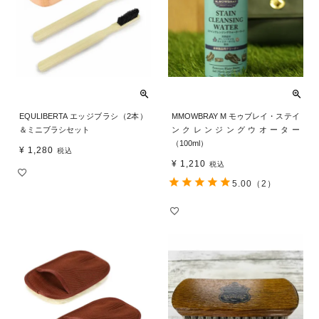
EQULIBERTA エッジブラシ（2本）
MMOWBRAY M モゥブレイ・ステイ
＆ミニブラシセット
ンクレンジングウオーター
（100ml）
¥
1,280
税込
¥
1,210
税込
5.00
（2）