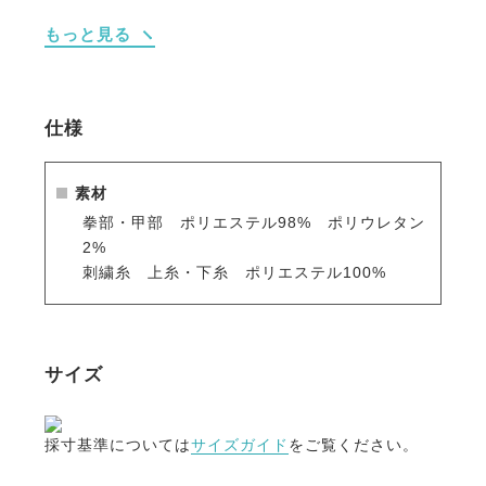
きがなく、伸びやすい素材です。
もっと見る
・生地が絡みにくい新型のマジックテープを採用。
テープ部分以外には貼り付かないので周りの生地や他
の衣類を傷めません。
仕様
・手綱を握る人差し指や小指廻りは当て布で補強され
ています。
素材
拳部・甲部 ポリエステル98% ポリウレタン
・お手頃価格で使いやすくオシャレなグローブ。
2%
普段の練習用に使っているコットングローブの代わり
刺繍糸 上糸・下糸 ポリエステル100%
にいかが？
サイズ
採寸基準については
サイズガイド
をご覧ください。