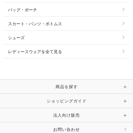
その他 アウター
ニット・セーター
バッグ・ポーチ
すべてのアクセサリー
ソックス
タイ・タイピン・その他アクセサリー
シャツ・ブラウス・ワンピース
スカート・パンツ・ボトムス
リング
ベルト
その他 トップス
シューズ
ピアス・イヤリング
帽子・ヘア小物
レディースウェアを全て見る
ネックレス
マフラー・スカーフ・ストール・スヌード
ブレスレット・バングル・アンクレット
手袋
ピン・ブローチ・コサージュ
商品を探す
時計・財布・キーケース・革小物
ショッピングガイド
その他 アクセサリー
キーホルダー・チャーム・ストラップ
法人向け販売
その他 ファッション雑貨
お問い合わせ