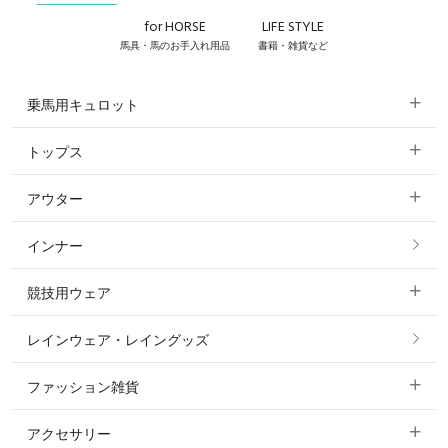
for HORSE
LIFE STYLE
馬具・馬のお手入れ用品
書籍・雑貨など
乗馬用キュロット
トップス
すべてのキュロット
アウター
すべてのトップス
フルグリップ・尻革 キュロット
インナー
すべてのアウター
ポロシャツ
ニーグリップ・膝革 キュロット
競技用ウェア
コート
カットソー・Tシャツ・タンクトップ
ノーグリップ・共布 キュロット
レインウェア・レイングッズ
すべての競技用ウェア
ジャケット・ブルゾン
機能性シャツ・スポーツシャツ
ファッション雑貨
ショージャケット
ベスト
パーカー・トレーナー・スウェット
アクセサリー
すべてのファッション雑貨
ショーシャツ