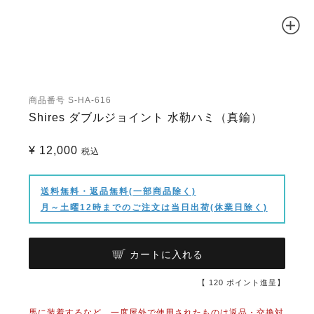
商品番号
S-HA-616
Shires ダブルジョイント 水勒ハミ（真鍮）
¥
12,000
税込
送料無料・返品無料(一部商品除く)
月～土曜12時までのご注文は当日出荷(休業日除く)
カートに入れる
【
120
ポイント進呈】
馬に装着するなど、一度屋外で使用されたものは返品・交換対