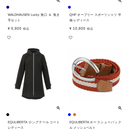
WALDHAUSEN Lucky 無口 ＆ 曳き
QHP オーブリー スポーツシャツ 半
手セット
袖 レディース
¥
6,800
¥
10,800
税込
税込
EQULIBERTA ロングテールコート
EQULIBERTA ホースシューバック
レディース
ル メッシュベルト