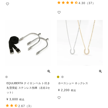
4.30
（37）
EQULIBERTA ナイロンベルト付き
ホースシュー ネックレス
丸型突起 ステンレス拍車（左右1セ
¥
2,200
税込
ット）
¥
3,600
税込
2.67
（3）