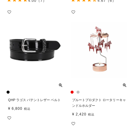
4.00
（7）
4.67
（6）
QHP ラゴス パテントレザー ベルト
プルートプロダクト ロータリーキャ
ンドルホルダー
¥
6,800
税込
¥
2,420
税込