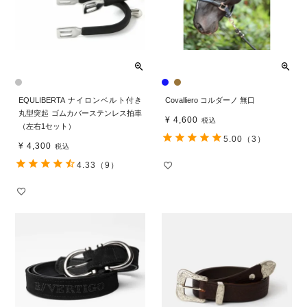
EQULIBERTA ナイロンベルト付き
Covalliero コルダーノ 無口
丸型突起 ゴムカバーステンレス拍車
¥
4,600
税込
（左右1セット）
5.00
（3）
¥
4,300
税込
4.33
（9）