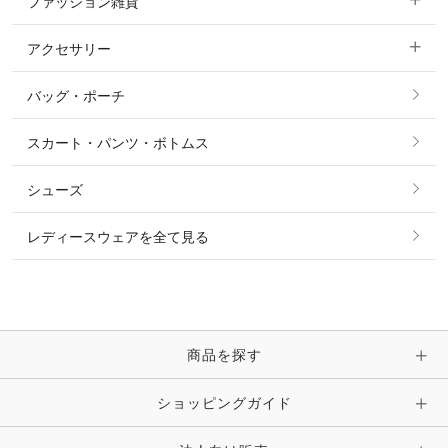
ファッション雑貨
ショージャケット
ベスト
パーカー・トレーナー・スウェット
アクセサリー
すべてのファッション雑貨
ショーシャツ
その他 アウター
ニット・セーター
バッグ・ポーチ
すべてのアクセサリー
ソックス
タイ・タイピン・その他アクセサリー
シャツ・ブラウス・ワンピース
スカート・パンツ・ボトムス
リング
ベルト
その他 トップス
シューズ
ピアス・イヤリング
帽子・ヘア小物
レディースウェアを全て見る
ネックレス
マフラー・スカーフ・ストール・スヌード
ブレスレット・バングル・アンクレット
手袋
ピン・ブローチ・コサージュ
商品を探す
時計・財布・キーケース・革小物
ショッピングガイド
その他 アクセサリー
キーホルダー・チャーム・ストラップ