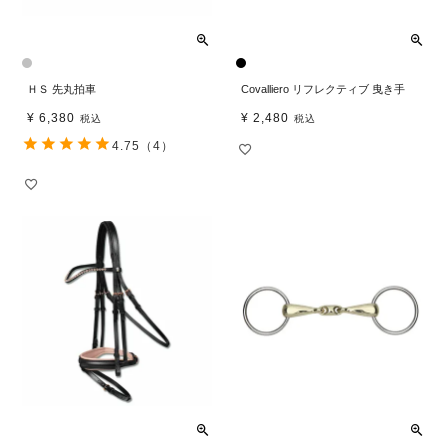
ＨＳ 先丸拍車
Covalliero リフレクティブ 曳き手
¥
6,380
¥
2,480
税込
税込
4.75
（4）