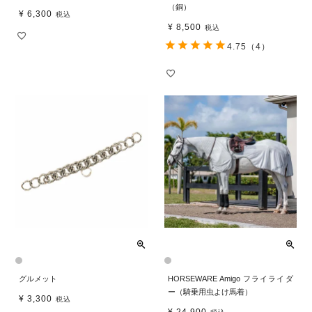
（銅）
¥
6,300
税込
¥
8,500
税込
4.75
（4）
グルメット
HORSEWARE Amigo フライライダ
ー（騎乗用虫よけ馬着）
¥
3,300
税込
¥
24,900