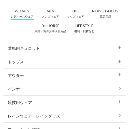
WOMEN
MEN
KIDS
RIDING GOODS
レディースウェア
メンズウェア
キッズウェア
乗馬用品
for HORSE
LIFE STYLE
馬具・馬のお手入れ用品
書籍・雑貨など
乗馬用キュロット
トップス
すべてのキュロット
アウター
すべてのトップス
フルグリップ・尻革 キュロット
インナー
すべてのアウター
ポロシャツ
ニーグリップ・膝革 キュロット
競技用ウェア
コート
カットソー・Tシャツ・タンクトップ
ノーグリップ・共布 キュロット
レインウェア・レイングッズ
すべての競技用ウェア
ジャケット・ブルゾン
機能性シャツ・スポーツシャツ