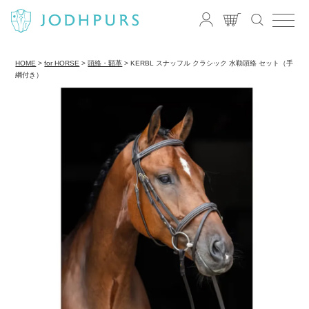
HOME
for HORSE
頭絡・額革
KERBL スナッフル クラシック 水勒頭絡 セット（手
綱付き）