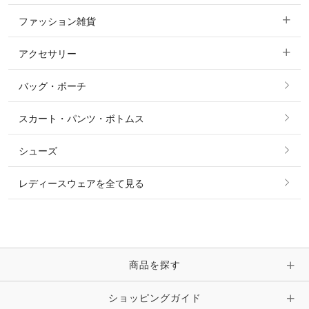
ファッション雑貨
ショージャケット
ベスト
パーカー・トレーナー・スウェット
アクセサリー
すべてのファッション雑貨
ショーシャツ
その他 アウター
ニット・セーター
バッグ・ポーチ
すべてのアクセサリー
ソックス
タイ・タイピン・その他アクセサリー
シャツ・ブラウス・ワンピース
スカート・パンツ・ボトムス
リング
ベルト
その他 トップス
シューズ
ピアス・イヤリング
帽子・ヘア小物
レディースウェアを全て見る
ネックレス
マフラー・スカーフ・ストール・スヌード
ブレスレット・バングル・アンクレット
手袋
ピン・ブローチ・コサージュ
商品を探す
時計・財布・キーケース・革小物
ショッピングガイド
その他 アクセサリー
キーホルダー・チャーム・ストラップ