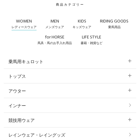
商品カテゴリー
WOMEN
MEN
KIDS
RIDING GOODS
レディースウェア
メンズウェア
キッズウェア
乗馬用品
for HORSE
LIFE STYLE
馬具・馬のお手入れ用品
書籍・雑貨など
乗馬用キュロット
トップス
すべてのキュロット
アウター
すべてのトップス
フルグリップ・尻革 キュロット
インナー
すべてのアウター
ポロシャツ
ニーグリップ・膝革 キュロット
競技用ウェア
コート
カットソー・Tシャツ・タンクトップ
ノーグリップ・共布 キュロット
レインウェア・レイングッズ
すべての競技用ウェア
ジャケット・ブルゾン
機能性シャツ・スポーツシャツ