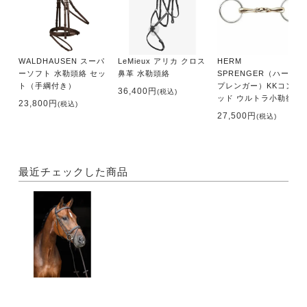
WALDHAUSEN スーパ
LeMieux アリカ クロス
HERM
ーソフト 水勒頭絡 セッ
鼻革 水勒頭絡
SPRENGER（ハームス
ト（手綱付き）
プレンガー）KKコンラ
36,400円
(税込)
ッド ウルトラ小勒銜
23,800円
(税込)
27,500円
(税込)
最近チェックした商品