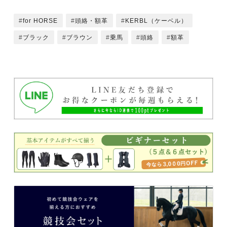
for HORSE
頭絡・額革
KERBL（ケーベル）
ブラック
ブラウン
乗馬
頭絡
額革