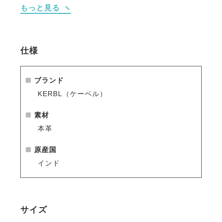
もっと見る
・扱いやすい布手綱付き。
仕様
ブランド
KERBL（ケーベル）
素材
本革
原産国
インド
サイズ