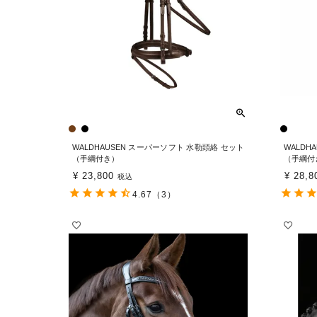
WALDHAUSEN スーパーソフト 水勒頭絡 セット
WALDH
（手綱付き）
（手綱付
¥
23,800
¥
28,8
税込
4.67
（3）