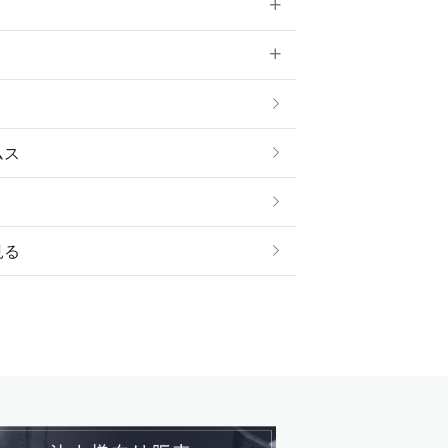
雑貨
ムス
見る
ストール・スヌード
ル・アンクレット
ージュ
ス・革小物
ム・ストラップ