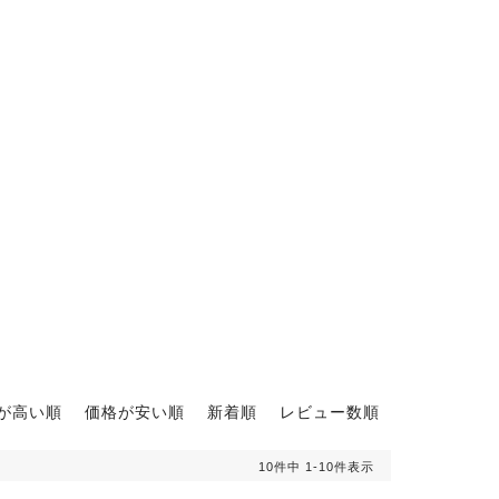
が高い順
価格が安い順
新着順
レビュー数順
10
件中
1
-
10
件表示