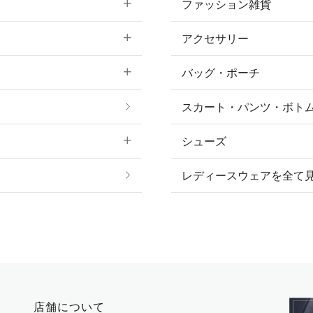
ファッション雑貨
アクセサリー
すべてのファッション
バッグ・ポーチ
すべてのアクセサリー
ソックス
スカート・パンツ・ボト
リング
ベルト
シューズ
プ
ピアス・イヤリング
帽子・ヘア小物
レディースウェアを全て
ネックレス
マフラー・スカーフ・
ブレスレット・バング
手袋
ピン・ブローチ・コサ
時計・財布・キーケー
ー
その他 アクセサリー
キーホルダー・チャー
店舗について