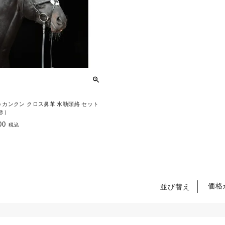
liero カンクン クロス鼻革 水勒頭絡 セット
き）
00
税込
価格
並び替え