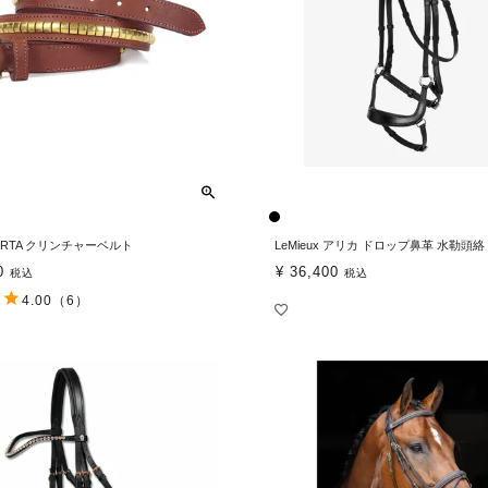
BERTA クリンチャーベルト
LeMieux アリカ ドロップ鼻革 水勒頭絡
0
¥
36,400
税込
税込
4.00
（6）