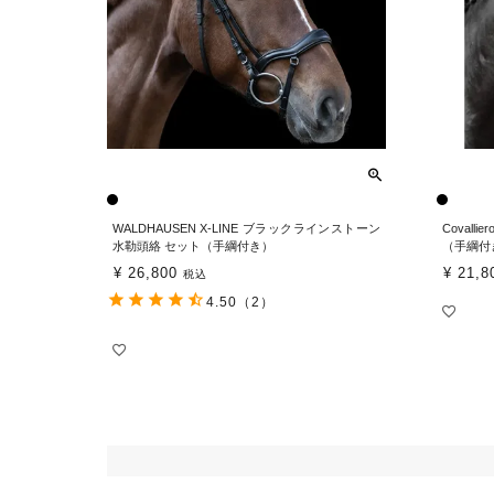
WALDHAUSEN X-LINE ブラックラインストーン
Coval
水勒頭絡 セット（手綱付き）
（手綱付
¥
26,800
¥
21,8
税込
4.50
（2）