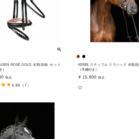
AUSEN ROSE GOLD 水勒頭絡 セット
KERBL スナッフル クラシック 水勒
き）
（手綱付き）
00
¥
15,800
税込
税込
4.86
（7）