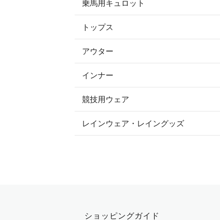
乗馬用キュロット
トップス
すべてのキュロット
アウター
すべてのトップス
フルグリップ・尻革 キュロット
インナー
すべてのアウター
ポロシャツ
ニーグリップ・膝革 キュロット
競技用ウェア
コート
カットソー・Tシャツ・タンクトッ
ノーグリップ・共布 キュロット
レインウェア・レイングッズ
すべての競技用ウェア
ジャケット・ブルゾン
機能性シャツ・スポーツシャツ
ショージャケット
ベスト
パーカー・トレーナー・スウェット
ショーシャツ
その他 アウター
ニット・セーター
タイ・タイピン・その他アクセサリ
シャツ・ブラウス・ワンピース
ショッピングガイド