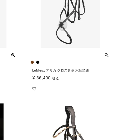
LeMieux アリカ クロス鼻革 水勒頭絡
¥
36,400
税込