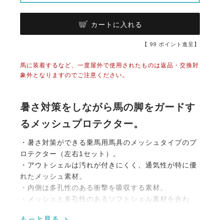
カートに入れる
【
99
ポイント進呈】
馬に装着するなど、一度屋外で使用されたものは返品・交換対
象外となりますのでご注意ください。
暑さ対策をしながら馬の脚をガードす
るメッシュプロテクター。
・暑さ対策ができる乗馬用馬具のメッシュタイプのプ
ロテクター（左右1セット）。
・アウトシェルは汚れが付きにくく、通気性が特に優
れたメッシュ素材。
・内側は多孔性のある衝撃を吸収する素材。
・メッシュと多孔性のあるソフトシェル素材を合わ
せ、良好な空気循環を実現。
もっと見る