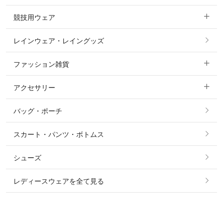
競技用ウェア
コート
カットソー・Tシャツ・タンクトップ
ノーグリップ・共布 キュロット
レインウェア・レイングッズ
すべての競技用ウェア
ジャケット・ブルゾン
機能性シャツ・スポーツシャツ
ファッション雑貨
ショージャケット
ベスト
パーカー・トレーナー・スウェット
アクセサリー
すべてのファッション雑貨
ショーシャツ
その他 アウター
ニット・セーター
バッグ・ポーチ
すべてのアクセサリー
ソックス
タイ・タイピン・その他アクセサリー
シャツ・ブラウス・ワンピース
スカート・パンツ・ボトムス
リング
ベルト
その他 トップス
シューズ
ピアス・イヤリング
帽子・ヘア小物
レディースウェアを全て見る
ネックレス
マフラー・スカーフ・ストール・スヌード
ブレスレット・バングル・アンクレット
手袋