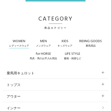
CATEGORY
商品カテゴリー
WOMEN
MEN
KIDS
RIDING GOODS
レディースウェア
メンズウェア
キッズウェア
乗馬用品
for HORSE
LIFE STYLE
馬具・馬のお手入れ用品
書籍・雑貨など
乗馬用キュロット
トップス
すべてのキュロット
アウター
すべてのトップス
フルグリップ・尻革 キュロット
インナー
すべてのアウター
ポロシャツ
ニーグリップ・膝革 キュロット