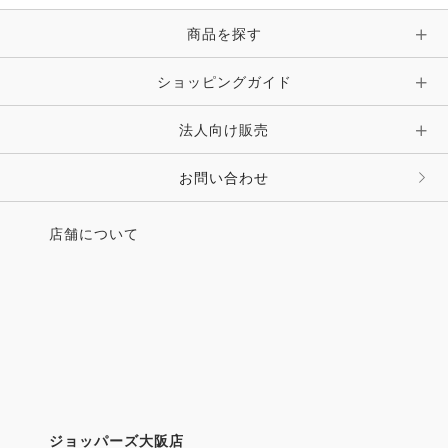
ピン・ブローチ・コサージュ
商品を探す
時計・財布・キーケース・革小物
ショッピングガイド
その他 アクセサリー
キーホルダー・チャーム・ストラップ
法人向け販売
その他 ファッション雑貨
お問い合わせ
店舗について
ジョッパーズ大阪店