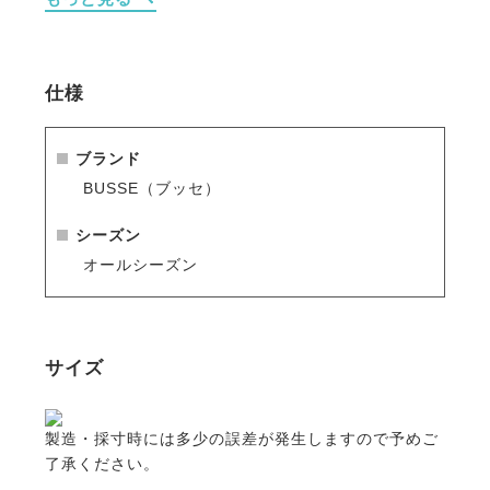
・過熱を防ぎ、気温が高い日の放牧やトレーニングで
も馬の脚を快適にガードします。
・ベルクロでしっかりと固定できます。
・前肢、後肢、どちらでも使うことができるデザイン
仕様
です。
ブランド
BUSSE（ブッセ）
シーズン
オールシーズン
サイズ
製造・採寸時には多少の誤差が発生しますので予めご
了承ください。