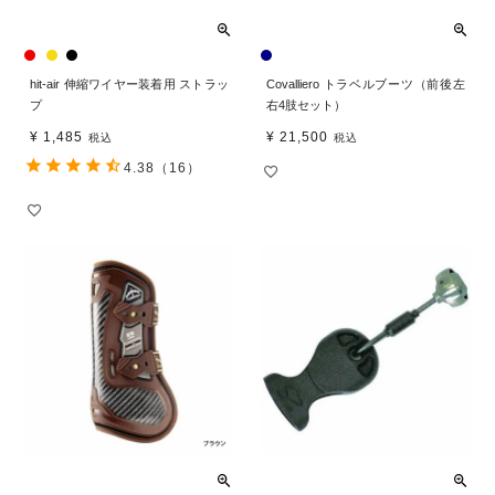
hit-air 伸縮ワイヤー装着用 ストラッ
Covalliero トラベルブーツ（前後左
プ
右4肢セット）
¥
1,485
¥
21,500
税込
税込
4.38
（16）