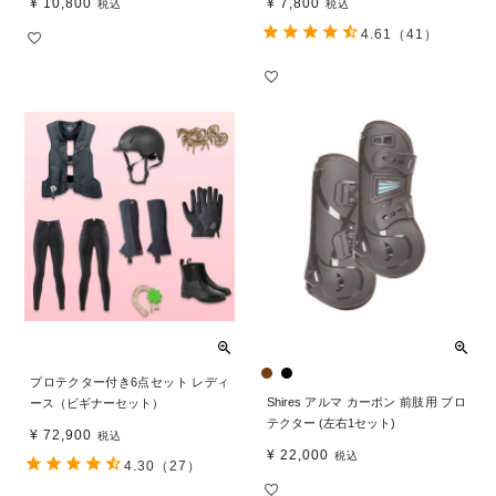
¥
10,800
¥
7,800
税込
税込
4.61
（41）
プロテクター付き6点セット レディ
Shires アルマ カーボン 前肢用 プロ
ース（ビギナーセット）
テクター (左右1セット)
¥
72,900
税込
¥
22,000
税込
4.30
（27）