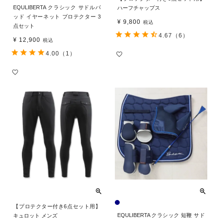
EQULIBERTA クラシック サドルパ
ハーフチャップス
ッド イヤーネット プロテクター 3
¥
9,800
税込
点セット
4.67
（6）
¥
12,900
税込
4.00
（1）
【プロテクター付き6点セット用】
EQULIBERTA クラシック 短鞭 サド
キュロット メンズ