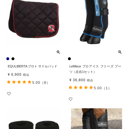
EQULIBERTA プロト サドルパッド
LeMieux プロアイス フリーズ ブー
ツ（左右1セット）
¥
6,900
税込
¥
36,800
税込
5.00
（8）
5.00
（1）