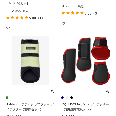
パッド 2点セット
¥
72,900
税込
¥
12,800
税込
5.00
（3）
5.00
（1）
LeMieux エアテック グラフター プ
EQULIBERTA プロト プロテクター
ロテクター（左右1セット）
（前後左右4肢セット）