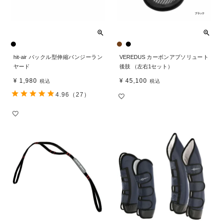
hit-air バックル型伸縮バンジーラン
VEREDUS カーボンアブソリュート
ヤード
後肢 （左右1セット）
¥
1,980
¥
45,100
税込
税込
4.96
（27）