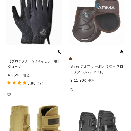
【プロテクター付き6点セット用】
Shires アルマ カーボン 後肢用 プロ
グローブ
テクター(左右1セット)
¥
2,200
税込
¥
11,900
税込
3.86
（7）