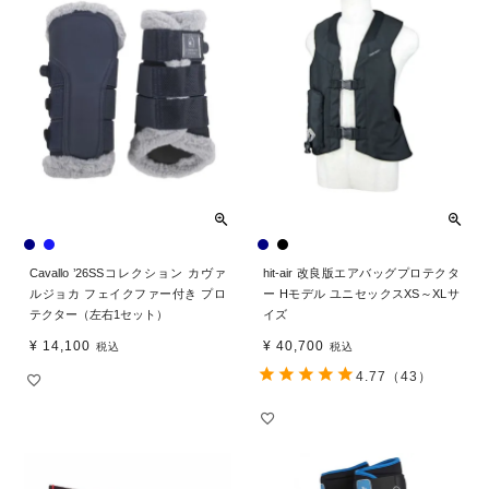
Cavallo ’26SSコレクション カヴァ
hit-air 改良版エアバッグプロテクタ
ルジョカ フェイクファー付き プロ
ー Hモデル ユニセックスXS～XLサ
テクター（左右1セット）
イズ
¥
14,100
¥
40,700
税込
税込
4.77
（43）