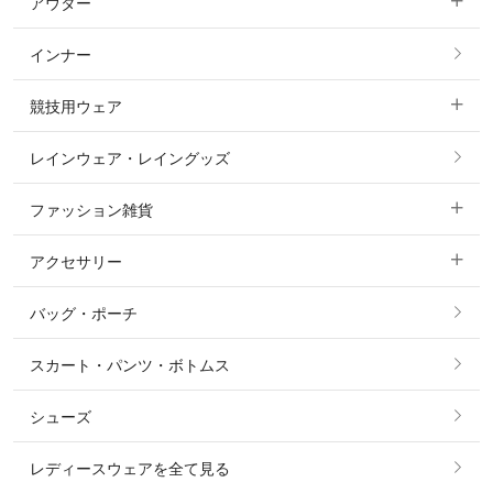
アウター
すべてのトップス
フルグリップ・尻革 キュロット
インナー
すべてのアウター
ポロシャツ
ニーグリップ・膝革 キュロット
競技用ウェア
コート
カットソー・Tシャツ・タンクトップ
ノーグリップ・共布 キュロット
レインウェア・レイングッズ
すべての競技用ウェア
ジャケット・ブルゾン
機能性シャツ・スポーツシャツ
ファッション雑貨
ショージャケット
ベスト
パーカー・トレーナー・スウェット
アクセサリー
すべてのファッション雑貨
ショーシャツ
その他 アウター
ニット・セーター
バッグ・ポーチ
すべてのアクセサリー
ソックス
タイ・タイピン・その他アクセサリー
シャツ・ブラウス・ワンピース
スカート・パンツ・ボトムス
リング
ベルト
その他 トップス
シューズ
ピアス・イヤリング
帽子・ヘア小物
レディースウェアを全て見る
ネックレス
マフラー・スカーフ・ストール・スヌード