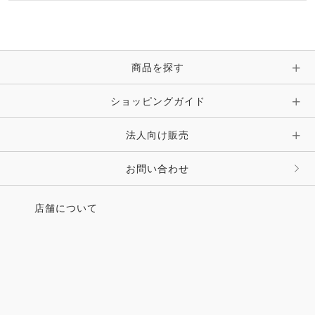
ブレスレット・バングル・アンクレット
手袋
ピン・ブローチ・コサージュ
商品を探す
時計・財布・キーケース・革小物
ショッピングガイド
その他 アクセサリー
キーホルダー・チャーム・ストラップ
法人向け販売
その他 ファッション雑貨
お問い合わせ
店舗について