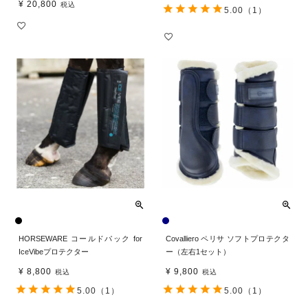
¥
20,800
税込
5.00
（1）
HORSEWARE コールドパック for
Covalliero ペリサ ソフトプロテクタ
IceVibeプロテクター
ー（左右1セット）
¥
8,800
¥
9,800
税込
税込
5.00
（1）
5.00
（1）