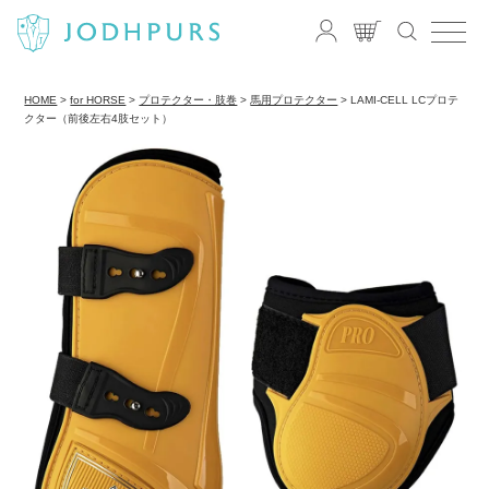
HOME
for HORSE
プロテクター・肢巻
馬用プロテクター
LAMI-CELL LCプロテ
クター（前後左右4肢セット）