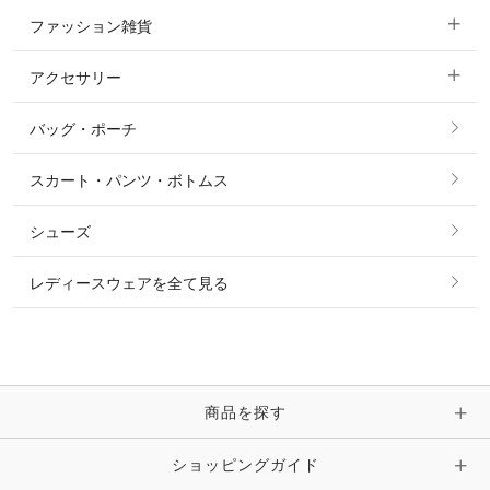
ファッション雑貨
ショージャケット
ベスト
パーカー・トレーナー・スウェット
アクセサリー
すべてのファッション雑貨
ショーシャツ
その他 アウター
ニット・セーター
バッグ・ポーチ
すべてのアクセサリー
ソックス
タイ・タイピン・その他アクセサリー
シャツ・ブラウス・ワンピース
スカート・パンツ・ボトムス
リング
ベルト
その他 トップス
シューズ
ピアス・イヤリング
帽子・ヘア小物
レディースウェアを全て見る
ネックレス
マフラー・スカーフ・ストール・スヌード
ブレスレット・バングル・アンクレット
手袋
ピン・ブローチ・コサージュ
商品を探す
時計・財布・キーケース・革小物
ショッピングガイド
その他 アクセサリー
キーホルダー・チャーム・ストラップ