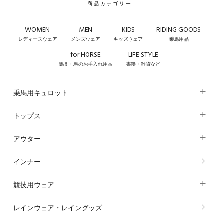
商品カテゴリー
WOMEN
MEN
KIDS
RIDING GOODS
レディースウェア
メンズウェア
キッズウェア
乗馬用品
for HORSE
LIFE STYLE
馬具・馬のお手入れ用品
書籍・雑貨など
乗馬用キュロット
トップス
すべてのキュロット
アウター
すべてのトップス
フルグリップ・尻革 キュロット
インナー
すべてのアウター
ポロシャツ
ニーグリップ・膝革 キュロット
競技用ウェア
コート
カットソー・Tシャツ・タンクトップ
ノーグリップ・共布 キュロット
レインウェア・レイングッズ
すべての競技用ウェア
ジャケット・ブルゾン
機能性シャツ・スポーツシャツ