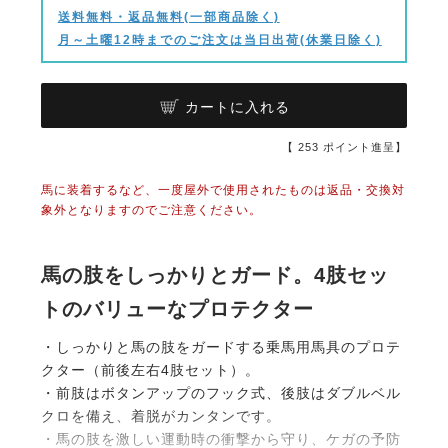
送料無料・返品無料(一部商品除く)
月～土曜12時までのご注文は当日出荷(休業日除く)
カートに入れる
【
253
ポイント進呈】
馬に装着するなど、一度屋外で使用されたものは返品・交換対
象外となりますのでご注意ください。
馬の肢をしっかりとガード。4肢セッ
トのバリューなプロテクター
・しっかりと馬の肢をガードする乗馬用馬具のプロテ
クター（前後左右4肢セット）。
・前肢はボタンアップのフック式、後肢はダブルベル
クロを備え、着脱がカンタンです。
・馬の肢を激しい運動時の衝撃から守り、ケガの予防