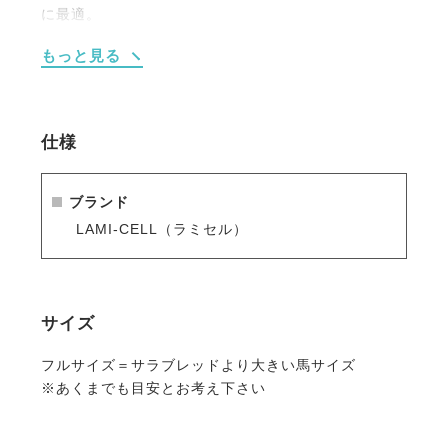
に最適。
・軽量で熱がこもりにくい設計です。
もっと見る
・ウエアや馬具と合わせてコーデが楽しめる3カラー
がそろいます。
仕様
ブランド
LAMI-CELL（ラミセル）
サイズ
フルサイズ＝サラブレッドより大きい馬サイズ
※あくまでも目安とお考え下さい