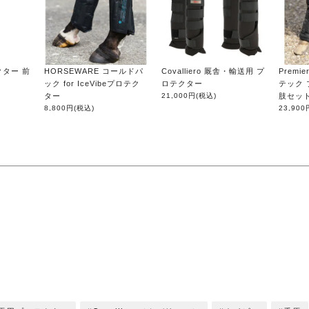
テクター 前
HORSEWARE コールドパ
Covalliero 厩舎・輸送用 プ
Premi
ック for IceVibeプロテク
ロテクター
テック 
ター
21,000円
(税込)
肢セッ
8,800円
(税込)
23,900