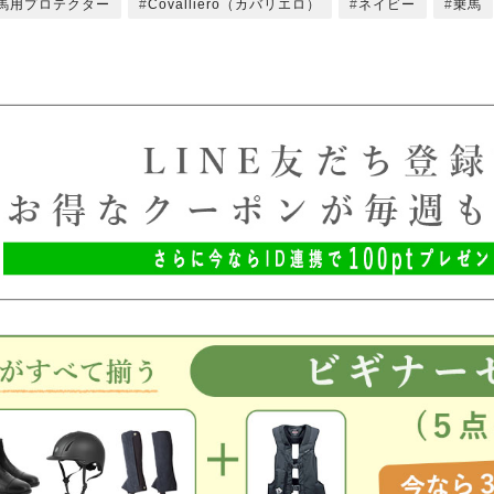
馬用プロテクター
Covalliero（カバリエロ）
ネイビー
乗馬