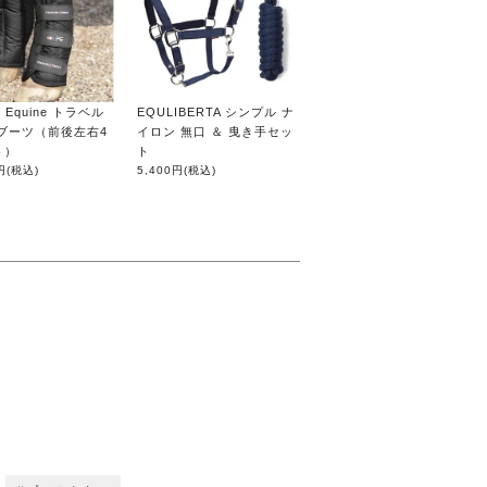
er Equine トラベル
EQULIBERTA シンプル ナ
ブーツ（前後左右4
イロン 無口 ＆ 曳き手セッ
ト）
ト
円
(税込)
5,400円
(税込)