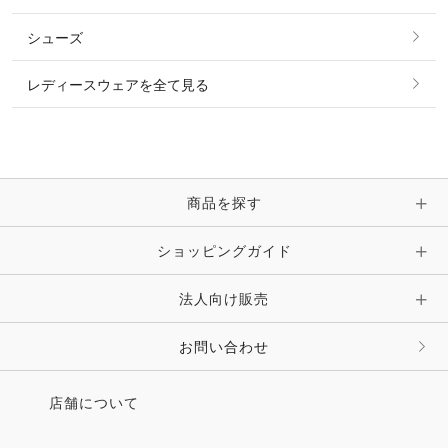
ベルト
その他 トップス
シューズ
ピアス・イヤリング
帽子・ヘア小物
レディースウェアを全て見る
ネックレス
マフラー・スカーフ・ストール・スヌード
ブレスレット・バングル・アンクレット
手袋
ピン・ブローチ・コサージュ
商品を探す
時計・財布・キーケース・革小物
ショッピングガイド
その他 アクセサリー
キーホルダー・チャーム・ストラップ
法人向け販売
その他 ファッション雑貨
お問い合わせ
店舗について