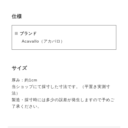
■使用上の注意
仕様
ゲルは元々オイルを含んだ素材なので、裸の状態で鞍
に装着するとシート表面にゲルパッドの穴の跡が残り
ます。
ブランド
新品や使い込まれていない鞍、特に茶系など明るい色
Acavallo（アカバロ）
の鞍では穴の跡が目立ちます。
穴の跡は、レザーソープなどを塗布することで、ほぼ
消えます。
サイズ
厚み：約1cm
当ショップにて採寸した寸法です。（平置き実測寸
法）
製造・採寸時には多少の誤差が発生しますので予めご
了承ください。