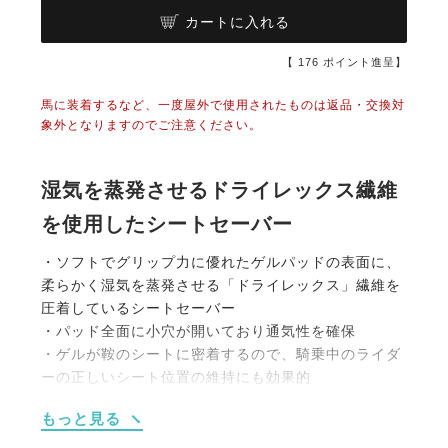
カートに入れる
【
176
ポイント進呈】
馬に装着するなど、一度屋外で使用されたものは返品・交換対
象外となりますのでご注意ください。
湿気を蒸発させるドライレックス繊維
を使用したシートセーバー
・ソフトでグリップ力に優れたゲルパッドの表面に、
柔らかく湿気を蒸発させる「ドライレックス」繊維を
圧着しているシートセーバー
・パッド全面に小穴が開いており通気性を確保
・ゲルが鞍のシートに密着するので、騎乗中のライダ
ーの正しいシート位置の維持にも効果的
・坐骨にかかる負担を軽減し、正反動もしやすくなり
もっと見る
ます