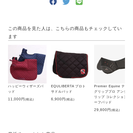
この商品を見た人は、こちらの商品もチェックしてい
ます
ハッピーウィザーズパ
EQULIBERTA プロト
Premier Equine テック
ッド
サドルパッド
グリッププロ アンチス
リップ コレクション ハ
11,000円
6,900円
(税込)
(税込)
ーフパッド
29,800円
(税込)