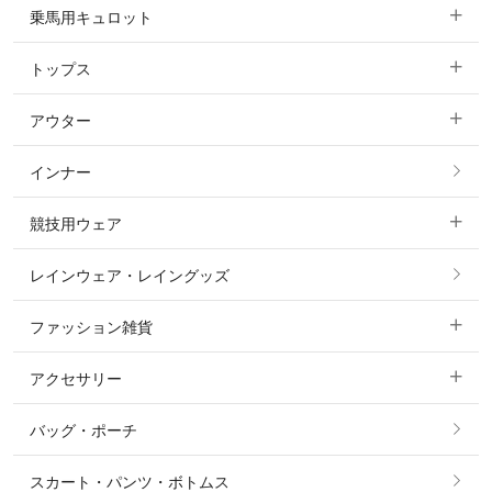
乗馬用キュロット
トップス
すべてのキュロット
アウター
すべてのトップス
フルグリップ・尻革 キュロット
インナー
すべてのアウター
ポロシャツ
ニーグリップ・膝革 キュロット
競技用ウェア
コート
カットソー・Tシャツ・タンクトップ
ノーグリップ・共布 キュロット
レインウェア・レイングッズ
すべての競技用ウェア
ジャケット・ブルゾン
機能性シャツ・スポーツシャツ
ファッション雑貨
ショージャケット
ベスト
パーカー・トレーナー・スウェット
アクセサリー
すべてのファッション雑貨
ショーシャツ
その他 アウター
ニット・セーター
バッグ・ポーチ
すべてのアクセサリー
ソックス
タイ・タイピン・その他アクセサリー
シャツ・ブラウス・ワンピース
スカート・パンツ・ボトムス
リング