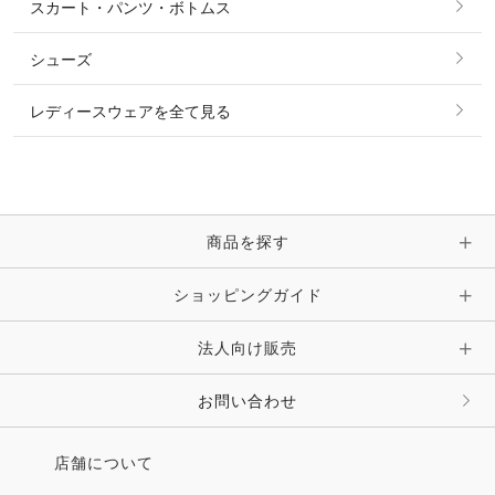
スカート・パンツ・ボトムス
リング
ベルト
その他 トップス
シューズ
ピアス・イヤリング
帽子・ヘア小物
レディースウェアを全て見る
ネックレス
マフラー・スカーフ・ストール・スヌード
ブレスレット・バングル・アンクレット
手袋
ピン・ブローチ・コサージュ
商品を探す
時計・財布・キーケース・革小物
ショッピングガイド
その他 アクセサリー
キーホルダー・チャーム・ストラップ
法人向け販売
その他 ファッション雑貨
お問い合わせ
店舗について