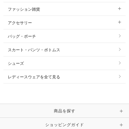
ファッション雑貨
ショージャケット
ベスト
パーカー・トレーナー・スウェット
アクセサリー
すべてのファッション雑貨
ショーシャツ
その他 アウター
ニット・セーター
バッグ・ポーチ
すべてのアクセサリー
ソックス
タイ・タイピン・その他アクセサリー
シャツ・ブラウス・ワンピース
スカート・パンツ・ボトムス
リング
ベルト
その他 トップス
シューズ
ピアス・イヤリング
帽子・ヘア小物
レディースウェアを全て見る
ネックレス
マフラー・スカーフ・ストール・スヌード
ブレスレット・バングル・アンクレット
手袋
ピン・ブローチ・コサージュ
商品を探す
時計・財布・キーケース・革小物
ショッピングガイド
その他 アクセサリー
キーホルダー・チャーム・ストラップ