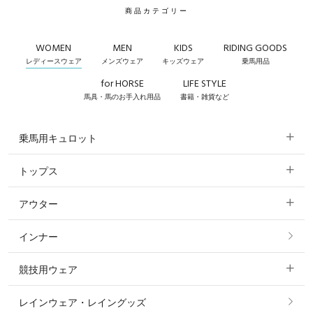
商品カテゴリー
WOMEN
MEN
KIDS
RIDING GOODS
レディースウェア
メンズウェア
キッズウェア
乗馬用品
for HORSE
LIFE STYLE
馬具・馬のお手入れ用品
書籍・雑貨など
乗馬用キュロット
トップス
すべてのキュロット
アウター
すべてのトップス
フルグリップ・尻革 キュロット
インナー
すべてのアウター
ポロシャツ
ニーグリップ・膝革 キュロット
競技用ウェア
コート
カットソー・Tシャツ・タンクトップ
ノーグリップ・共布 キュロット
レインウェア・レイングッズ
すべての競技用ウェア
ジャケット・ブルゾン
機能性シャツ・スポーツシャツ