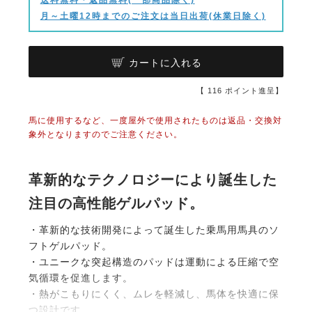
月～土曜12時までのご注文は当日出荷(休業日除く)
カートに入れる
【
116
ポイント進呈】
馬に使用するなど、一度屋外で使用されたものは返品・交換対
象外となりますのでご注意ください。
革新的なテクノロジーにより誕生した
注目の高性能ゲルパッド。
・革新的な技術開発によって誕生した乗馬用馬具のソ
フトゲルパッド。
・ユニークな突起構造のパッドは運動による圧縮で空
気循環を促進します。
・熱がこもりにくく、ムレを軽減し、馬体を快適に保
つ設計です。