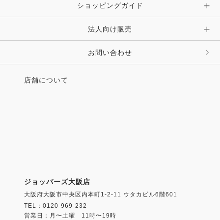
ショッピングガイド
その他 アクセサリー
キーホルダー・チャーム・ストラップ
法人向け販売
その他 ファッション雑貨
お問い合わせ
店舗について
ジョッパーズ大阪店
大阪府大阪市中央区内本町1-2-11 ウタカビル6階601
TEL：0120-969-232
営業日：月〜土曜 11時〜19時