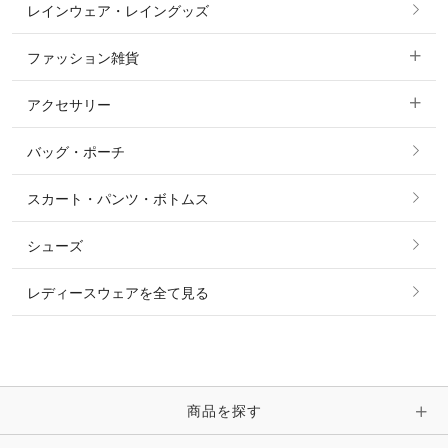
レインウェア・レイングッズ
すべての競技用ウェア
ジャケット・ブルゾン
機能性シャツ・スポーツシャツ
ファッション雑貨
ショージャケット
ベスト
パーカー・トレーナー・スウェット
アクセサリー
すべてのファッション雑貨
ショーシャツ
その他 アウター
ニット・セーター
バッグ・ポーチ
すべてのアクセサリー
ソックス
タイ・タイピン・その他アクセサリー
シャツ・ブラウス・ワンピース
スカート・パンツ・ボトムス
リング
ベルト
その他 トップス
シューズ
ピアス・イヤリング
帽子・ヘア小物
レディースウェアを全て見る
ネックレス
マフラー・スカーフ・ストール・スヌード
ブレスレット・バングル・アンクレット
手袋
ピン・ブローチ・コサージュ
商品を探す
時計・財布・キーケース・革小物