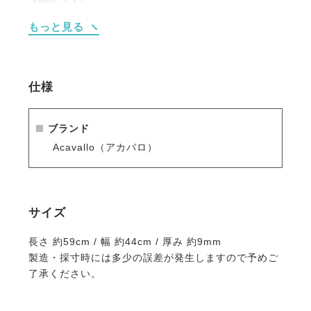
・クッション性が高い突起構造のパッドがすぐれた衝
もっと見る
撃吸収能力を発揮。
・ゲル素材が少量化され、従来のパッド重量より約
20％の軽量化に成功しました。
・トップライダーにも愛される馬具に定評があるイタ
仕様
リアのブランド。
ブランド
Acavallo（アカバロ）
サイズ
長さ 約59cm / 幅 約44cm / 厚み 約9mm
製造・採寸時には多少の誤差が発生しますので予めご
了承ください。