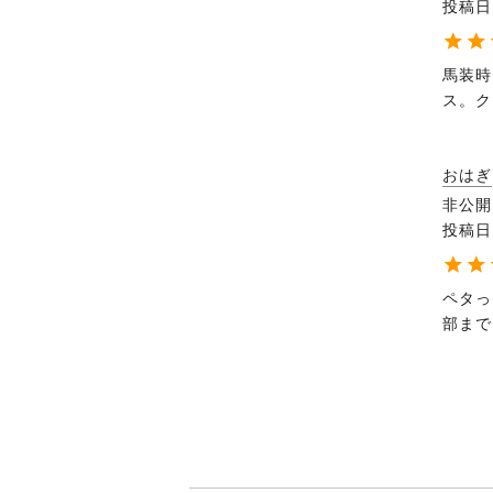
投稿日
馬装時
ス。ク
おはぎ
非公開
投稿日
ペタっ
部まで