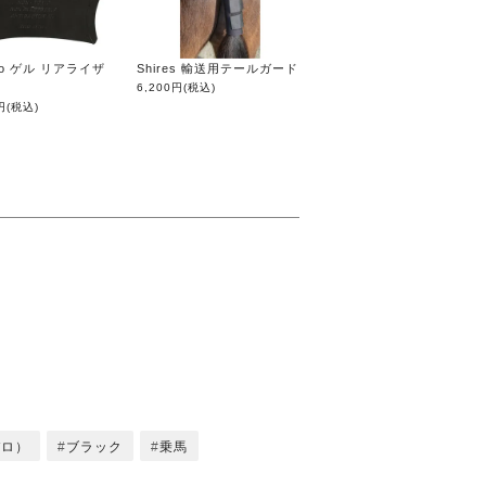
llo ゲル リアライザ
Shires 輸送用テールガード
6,200円
(税込)
円
(税込)
バロ）
ブラック
乗馬