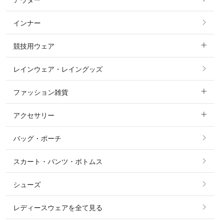
アウター
すべてのトップス
フルグリップ・尻革 キュロット
インナー
すべてのアウター
ポロシャツ
ニーグリップ・膝革 キュロット
競技用ウェア
コート
カットソー・Tシャツ・タンクトップ
ノーグリップ・共布 キュロット
レインウェア・レイングッズ
すべての競技用ウェア
ジャケット・ブルゾン
機能性シャツ・スポーツシャツ
ファッション雑貨
ショージャケット
ベスト
パーカー・トレーナー・スウェット
アクセサリー
すべてのファッション雑貨
ショーシャツ
その他 アウター
ニット・セーター
バッグ・ポーチ
すべてのアクセサリー
ソックス
タイ・タイピン・その他アクセサリー
シャツ・ブラウス・ワンピース
スカート・パンツ・ボトムス
リング
ベルト
その他 トップス
シューズ
ピアス・イヤリング
帽子・ヘア小物
レディースウェアを全て見る
ネックレス
マフラー・スカーフ・ストール・スヌード