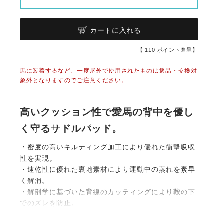
カートに入れる
【
110
ポイント進呈】
馬に装着するなど、一度屋外で使用されたものは返品・交換対
象外となりますのでご注意ください。
高いクッション性で愛馬の背中を優し
く守るサドルパッド。
・密度の高いキルティング加工により優れた衝撃吸収
性を実現。
・速乾性に優れた裏地素材により運動中の蒸れを素早
く解消。
・解剖学に基づいた背線のカッティングにより鞍の下
でのズレを防止。
・ベルクロ仕様のストラップにより素早く確実な装着