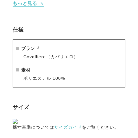
もっと見る
が可能。
・摩耗に強いエッジ加工により繰り返しの使用や洗濯
でも型崩れを抑制。
・上品な光沢のある表地により馬場に映えるスタイリ
仕様
ッシュな外観を演出。
・豊富なカラーバリエーションにより手持ちの馬具と
の自由なコーディネートが可能。
ブランド
Covalliero（カバリエロ）
※シーズン品のため入荷数が少なく再販はありません
のでお早めのご注文をお勧めします。
素材
人気商品はすぐに完売となりますので、新商品をいち
ポリエステル 100%
早くご案内している
メールマガジン
や
LINE
をご活用く
ださい。
サイズ
採寸基準については
サイズガイド
をご覧ください。