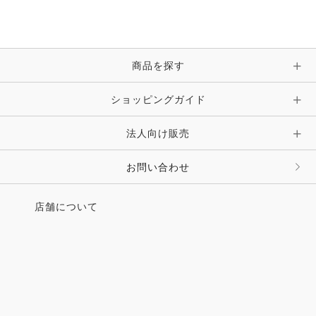
ブレスレット・バングル・アンクレット
手袋
ピン・ブローチ・コサージュ
商品を探す
時計・財布・キーケース・革小物
ショッピングガイド
その他 アクセサリー
キーホルダー・チャーム・ストラップ
法人向け販売
その他 ファッション雑貨
お問い合わせ
店舗について