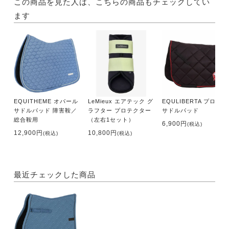
この商品を見た人は、こちらの商品もチェックしてい
ます
EQUITHEME オパール
LeMieux エアテック グ
EQULIBERTA プロト
サドルパッド 障害鞍／
ラフター プロテクター
サドルパッド
総合鞍用
（左右1セット）
6,900円
(税込)
12,900円
10,800円
(税込)
(税込)
最近チェックした商品