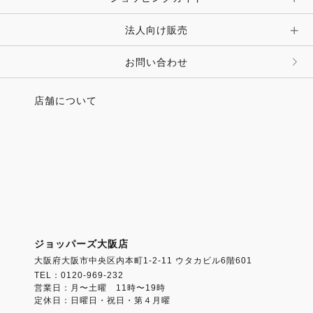
その他 アクセサリー
キーホルダー・チャーム・ストラップ
法人向け販売
その他 ファッション雑貨
お問い合わせ
店舗について
ジョッパーズ大阪店
大阪府大阪市中央区内本町1-2-11 ウタカビル6階601
TEL：0120-969-232
営業日：月〜土曜 11時〜19時
定休日：日曜日・祝日・第４月曜