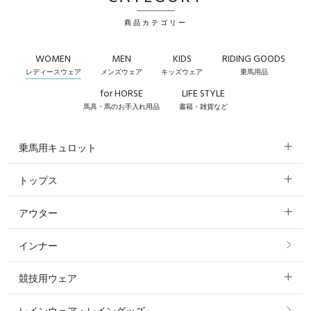
商品カテゴリー
WOMEN
MEN
KIDS
RIDING GOODS
レディースウェア
メンズウェア
キッズウェア
乗馬用品
for HORSE
LIFE STYLE
馬具・馬のお手入れ用品
書籍・雑貨など
乗馬用キュロット
トップス
すべてのキュロット
アウター
すべてのトップス
フルグリップ・尻革 キュロット
インナー
すべてのアウター
ポロシャツ
ニーグリップ・膝革 キュロット
競技用ウェア
コート
カットソー・Tシャツ・タンクトップ
ノーグリップ・共布 キュロット