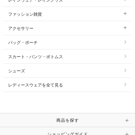
レインウェア・レイングッズ
すべての競技用ウェア
ジャケット・ブルゾン
機能性シャツ・スポーツシャツ
ファッション雑貨
ショージャケット
ベスト
パーカー・トレーナー・スウェット
アクセサリー
すべてのファッション雑貨
ショーシャツ
その他 アウター
ニット・セーター
バッグ・ポーチ
すべてのアクセサリー
ソックス
タイ・タイピン・その他アクセサリー
シャツ・ブラウス・ワンピース
スカート・パンツ・ボトムス
リング
ベルト
その他 トップス
シューズ
ピアス・イヤリング
帽子・ヘア小物
レディースウェアを全て見る
ネックレス
マフラー・スカーフ・ストール・スヌード
ブレスレット・バングル・アンクレット
手袋
ピン・ブローチ・コサージュ
商品を探す
時計・財布・キーケース・革小物
ショッピングガイド