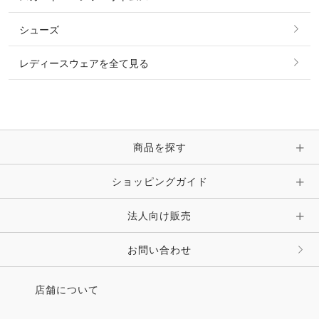
リング
ベルト
その他 トップス
シューズ
ピアス・イヤリング
帽子・ヘア小物
レディースウェアを全て見る
ネックレス
マフラー・スカーフ・ストール・スヌード
ブレスレット・バングル・アンクレット
手袋
ピン・ブローチ・コサージュ
商品を探す
時計・財布・キーケース・革小物
ショッピングガイド
その他 アクセサリー
キーホルダー・チャーム・ストラップ
法人向け販売
その他 ファッション雑貨
お問い合わせ
店舗について