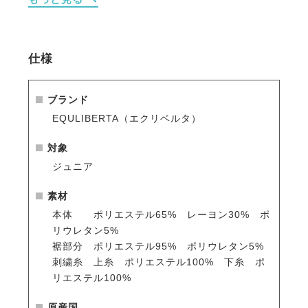
イテムです。
・人気のシリコングリップを採用
仕様
従来の合皮タイプに比べ、グリップ力が大幅に向上
し、ごわつきがなく、伸びやすく、通気性や吸汗性も
高いシリコンタイプは、段違いの使いやすさと履き心
ブランド
地。
EQULIBERTA（エクリベルタ）
これからの乗馬キュロットのスタンダードです。
シリコンプリントは英国伝統のハウンドトゥース柄。
対象
エレガントでクラシックな印象のデザインです。
ジュニア
シリコンはグリップが効きすぎると逆に使いにくくな
ることもあります。
素材
本製品では様々なシリコン形状をテストして、ちょう
本体 ポリエステル65% レーヨン30% ポ
ど良いグリップに調整しました。
リウレタン5%
裾部分 ポリエステル95% ポリウレタン5%
・素材へのこだわり
刺繍糸 上糸 ポリエステル100% 下糸 ポ
生地やボタン、ファスナーなど全ての素材にこだわり
リエステル100%
ました。ボタンは騎乗に適したものをドイツから取り
寄せ。
原産国