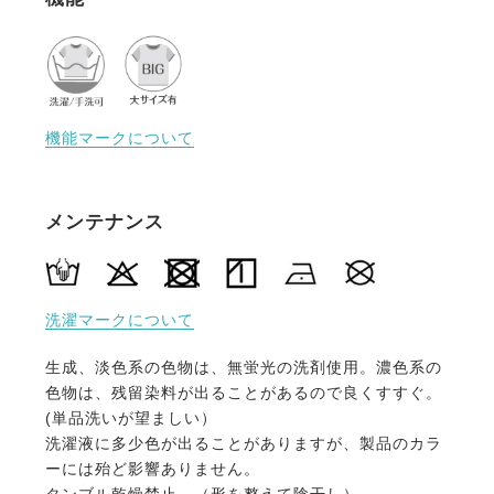
股部分を工夫してまたがりやすく、ひざ部分にゆとり
をもたせ曲げやすくし、騎乗のしやすさを追及したシ
ルエットに仕上がっています。
・高い縫製技術を活かしたフィット感
生産はヨーロッパ向けキュロットを手がけるメーカー
機能マークについて
が協力。
長年培われた技術が活かされた縫製は耐久性とフィッ
ト感が抜群です。
メンテナンス
・足首周りはストレッチ素材で快適
足首周りにストレッチ素材を採用。ふくらはぎまでス
トレッチ素材を伸ばすことで抜群のフィット感と快適
洗濯マークについて
な履き心地を実現しました。
生成、淡色系の色物は、無蛍光の洗剤使用。濃色系の
※フロントボタンはレディースサイズは右前、ジュニ
色物は、残留染料が出ることがあるので良くすすぐ。
アサイズは左前となります。
(単品洗いが望ましい）
洗濯液に多少色が出ることがありますが、製品のカラ
ーには殆ど影響ありません。
タンブル乾燥禁止。（形を整えて陰干し）