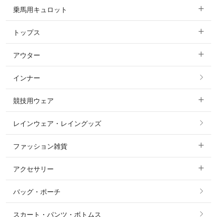
乗馬用キュロット
トップス
すべてのキュロット
アウター
すべてのトップス
フルグリップ・尻革 キュロット
インナー
すべてのアウター
ポロシャツ
ニーグリップ・膝革 キュロット
競技用ウェア
コート
カットソー・Tシャツ・タンクトップ
ノーグリップ・共布 キュロット
レインウェア・レイングッズ
すべての競技用ウェア
ジャケット・ブルゾン
機能性シャツ・スポーツシャツ
ファッション雑貨
ショージャケット
ベスト
パーカー・トレーナー・スウェット
アクセサリー
すべてのファッション雑貨
ショーシャツ
その他 アウター
ニット・セーター
バッグ・ポーチ
すべてのアクセサリー
ソックス
タイ・タイピン・その他アクセサリー
シャツ・ブラウス・ワンピース
スカート・パンツ・ボトムス