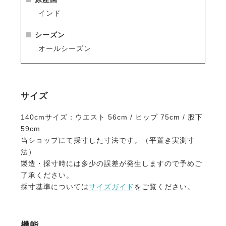
生地は専門機関で百貨店並みの厳しい試験に合格した
インド
ものです。
ファッショントレンドに合わせて独自のカラーで染め
シーズン
上げた生地は、日本人好みのニュアンスカラーに仕上
オールシーズン
がっています。
・さりげない装飾にこだわった上品なデザイン
さりげないハミ飾りや馬とEQULIBERTAを組み合わ
サイズ
せたロゴ刺繍など、
落ち着いたデザインながらさりげない装飾がちりばめ
140cmサイズ：ウエスト 56cm / ヒップ 75cm / 股下
られたこだわりのアイテムです。
59cm
当ショップにて採寸した寸法です。（平置き実測寸
・日本人の騎乗に最適化されたシルエット
法）
熟練デザイナーとパタンナーが、生地の特性を考慮し
製造・採寸時には多少の誤差が発生しますので予めご
て型紙からデザインしたキュロットは、姿勢の美しさ
了承ください。
と動きやすさを両立しました。
採寸基準については
サイズガイド
をご覧ください。
ウエストのフロントが浅くバックが深いデザインは、
騎乗時の座り込んだ姿勢でウエストをきっちりカバ
ー。
機能