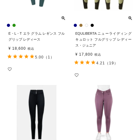
E・L・T エラ グラム レギンス フル
EQULIBERTA ニューライディング
グリップ レディース
キュロット フルグリップ レディー
ス・ジュニア
¥
18,600
税込
¥
17,800
税込
5.00
（1）
4.21
（19）