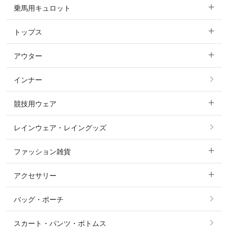
乗馬用キュロット
トップス
すべてのキュロット
アウター
すべてのトップス
フルグリップ・尻革 キュロット
インナー
すべてのアウター
ポロシャツ
ニーグリップ・膝革 キュロット
競技用ウェア
コート
カットソー・Tシャツ・タンクトップ
ノーグリップ・共布 キュロット
レインウェア・レイングッズ
すべての競技用ウェア
ジャケット・ブルゾン
機能性シャツ・スポーツシャツ
ファッション雑貨
ショージャケット
ベスト
パーカー・トレーナー・スウェット
アクセサリー
すべてのファッション雑貨
ショーシャツ
その他 アウター
ニット・セーター
バッグ・ポーチ
すべてのアクセサリー
ソックス
タイ・タイピン・その他アクセサリー
シャツ・ブラウス・ワンピース
スカート・パンツ・ボトムス
リング