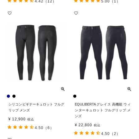
4.42
（12）
5.00
（1）
シリコンビギナーキュロット フルグ
EQULIBERTA グレイス 高機能 ウィ
リップ メンズ
ンターキュロット フルグリップ メ
ンズ
¥
12,900
税込
¥
22,800
税込
4.50
（6）
4.50
（2）