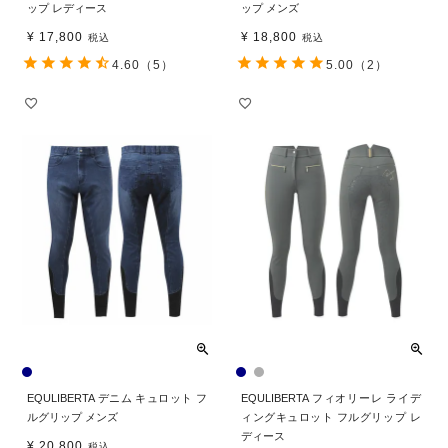
ップ レディース
ップ メンズ
¥
17,800
¥
18,800
税込
税込
4.60
（5）
5.00
（2）
EQULIBERTA デニム キュロット フ
EQULIBERTA フィオリーレ ライデ
ルグリップ メンズ
ィングキュロット フルグリップ レ
ディース
¥
20,800
税込