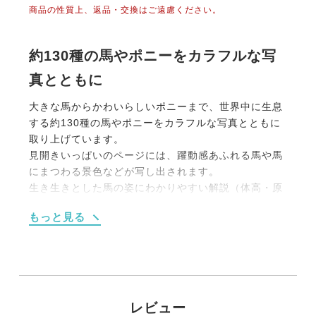
商品の性質上、返品・交換はご遠慮ください。
約130種の馬やポニーをカラフルな写
真とともに
大きな馬からかわいらしいポニーまで、世界中に生息
する約130種の馬やポニーをカラフルな写真とともに
取り上げています。
見開きいっぱいのページには、躍動感あふれる馬や馬
にまつわる景色などが写し出されます。
生き生きとした馬の姿にわかりやすい解説（体高・原
産国・体色・特徴）をつけています。
もっと見る
馬にまつわるいろいろな話題や記録も紹介します。
【目次】
馬
毛色
マーキング