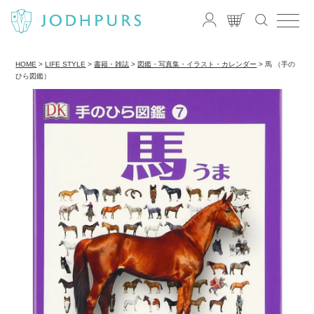
HOME
LIFE STYLE
書籍・雑誌
図鑑・写真集・イラスト・カレンダー
馬 （手の
ひら図鑑）