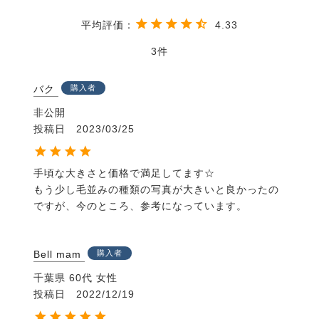
進化
馬のなかま
4.33
家畜化された馬
競技をする馬
3
歩き方
行動とコミュニケーション
バク
購入者
■ポニー
非公開
ポニーってどんな馬？
投稿日
2023/03/25
ポニー
■軽種馬
軽種馬ってどんな馬？
手頃な大きさと価格で満足してます☆

軽種馬
もう少し毛並みの種類の写真が大きいと良かったの
■重種馬
ですが、今のところ、参考になっています。
重種馬ってどんな馬？
重種馬
■タイプ
Bell mam
購入者
タイプ
千葉県
60代
女性
有名な馬
投稿日
2022/12/19
馬まめ知識
用語解説