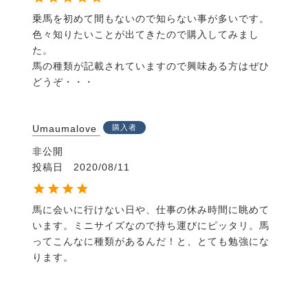
索引
乗馬を初めて間もないので知らない事が多いです。

色々知りたいことが出てきたので購入してみまし
た。

・監修 キム-デニス・ブライアン
馬の種類が記載されていますので興味ある方はぜひ
・訳者 伊藤 伸子
どうぞ・・・
・サイズ A5変
・ページ数 156ページ
・出版社 化学同人
Umaumalove
購入者
非公開
投稿日
2020/08/11
馬に会いに行けない日や、仕事の休み時間に眺めて
います。ミニサイズなので持ち運びにピッタリ。馬
ってこんなに種類があるんだ！と、とても勉強にな
ります。