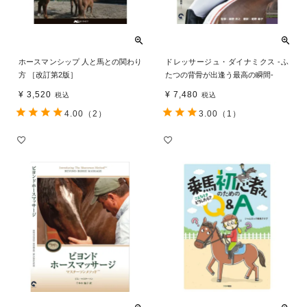
ホースマンシップ 人と馬との関わり
ドレッサージュ・ダイナミクス -ふ
方 ［改訂第2版］
たつの背骨が出逢う最高の瞬間-
¥
3,520
¥
7,480
税込
税込
4.00
（2）
3.00
（1）