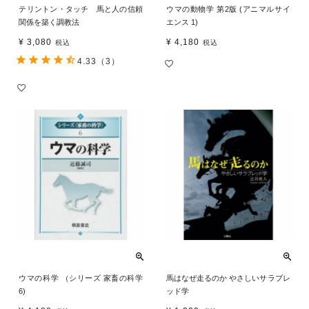
テリントン・タッチ 馬と人の信頼
ウマの動物学 第2版 (アニマルサイ
関係を築く調教法
エンス 1)
¥
3,080
¥
4,180
税込
税込
4.33
（3）
ウマの科学 （シリーズ 家畜の科学
馬はなぜ走るのか やさしいサラブレ
6)
ッド学