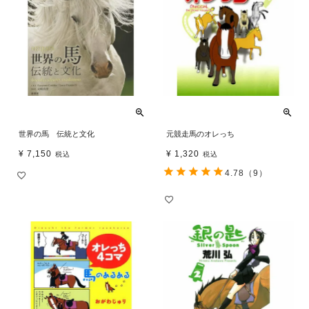
世界の馬 伝統と文化
元競走馬のオレっち
¥
7,150
¥
1,320
税込
税込
4.78
（9）