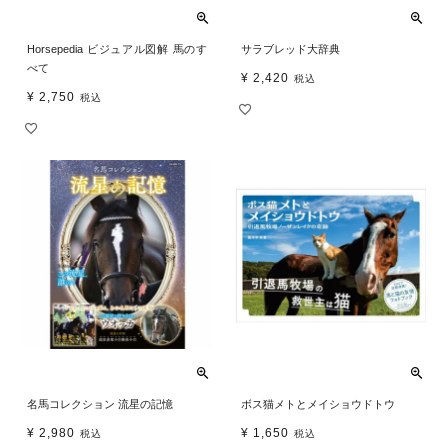
Horsepedia ビジュアル図解 馬のす
サラブレッド大辞典
べて
¥
2,420
税込
¥
2,750
税込
名馬コレクション 流星の記憶
ボス猫メトとメイショウドトウ
¥
2,980
¥
1,650
税込
税込