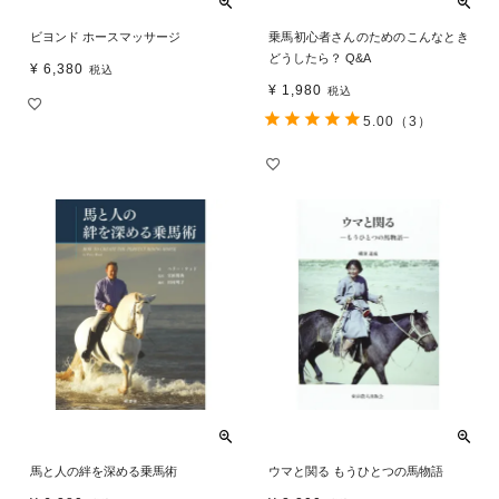
ビヨンド ホースマッサージ
乗馬初心者さんのためのこんなとき
どうしたら？ Q&A
¥
6,380
税込
¥
1,980
税込
5.00
（3）
馬と人の絆を深める乗馬術
ウマと関る もうひとつの馬物語