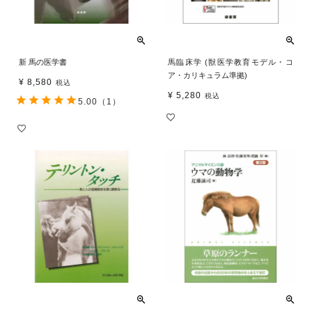
新 馬の医学書
馬臨床学 (獣医学教育モデル・コ
ア・カリキュラム準拠)
¥
8,580
税込
¥
5,280
税込
5.00
（1）