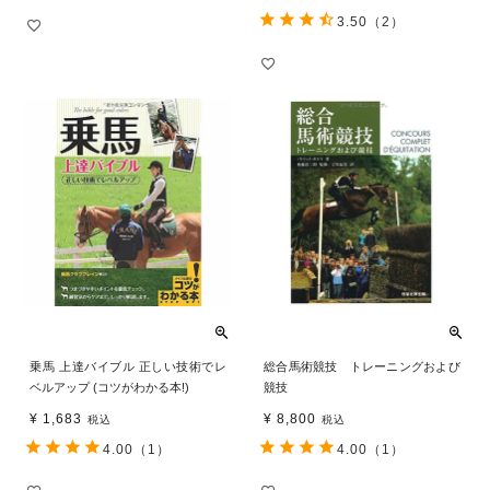
3.50
（2）
乗馬 上達バイブル 正しい技術でレ
総合馬術競技 トレーニングおよび
ベルアップ (コツがわかる本!)
競技
¥
1,683
¥
8,800
税込
税込
4.00
（1）
4.00
（1）