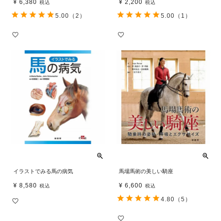
¥
6,380
¥
2,200
税込
税込
5.00
（2）
5.00
（1）
イラストでみる馬の病気
馬場馬術の美しい騎座
¥
8,580
¥
6,600
税込
税込
4.80
（5）