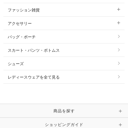
機能性シャツ・スポーツシャツ
ファッション雑貨
ショージャケット
ベスト
パーカー・トレーナー・スウェット
アクセサリー
すべてのファッション雑貨
ショーシャツ
その他 アウター
ニット・セーター
バッグ・ポーチ
すべてのアクセサリー
ソックス
タイ・タイピン・その他アクセサリー
シャツ・ブラウス・ワンピース
スカート・パンツ・ボトムス
リング
ベルト
その他 トップス
シューズ
ピアス・イヤリング
帽子・ヘア小物
レディースウェアを全て見る
ネックレス
マフラー・スカーフ・ストール・スヌード
ブレスレット・バングル・アンクレット
手袋
ピン・ブローチ・コサージュ
商品を探す
時計・財布・キーケース・革小物
ショッピングガイド
その他 アクセサリー
キーホルダー・チャーム・ストラップ