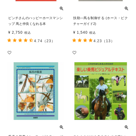
ピンチさんのハッピーホースマンシ
扶助―馬を制御する (ホース・ピク
ップ 馬と仲良くなれる本
チャーガイド2)
¥
2,750
¥
1,540
税込
税込
4.74
（23）
4.23
（13）