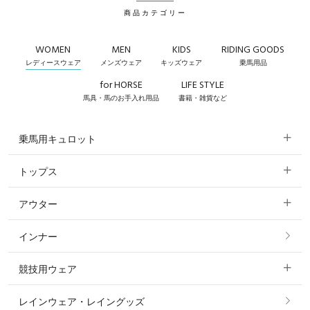
商品カテゴリー
WOMEN
MEN
KIDS
RIDING GOODS
レディースウェア
メンズウェア
キッズウェア
乗馬用品
for HORSE
LIFE STYLE
馬具・馬のお手入れ用品
書籍・雑貨など
乗馬用キュロット
トップス
すべてのキュロット
アウター
すべてのトップス
フルグリップ・尻革 キュロット
インナー
すべてのアウター
ポロシャツ
ニーグリップ・膝革 キュロット
競技用ウェア
コート
カットソー・Tシャツ・タンクトップ
ノーグリップ・共布 キュロット
レインウェア・レイングッズ
すべての競技用ウェア
ジャケット・ブルゾン