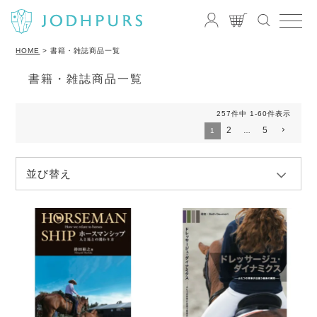
HOME
書籍・雑誌商品一覧
書籍・雑誌商品一覧
257
件中
1
-
60
件表示
2
5
1
…
並び替え