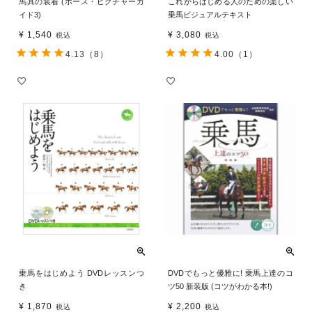
馬具の装着 (ホース・ピクチャーガ
これからはじめる人のための楽しい
イド3)
乗馬ビジュアルテキスト
¥
1,540
¥
3,080
税込
税込
4.13
（8）
4.00
（1）
乗馬をはじめよう DVDレッスンつ
DVDでもっと優雅に! 乗馬上達のコ
き
ツ50 新装版 (コツがわかる本!)
¥
1,870
¥
2,200
税込
税込