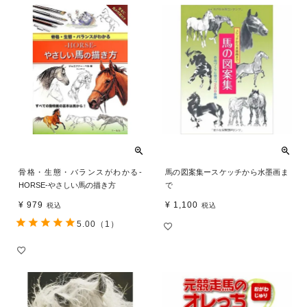
骨格・生態・バランスがわかる‐
馬の図案集ースケッチから水墨画ま
HORSE‐やさしい馬の描き方
で
¥
979
¥
1,100
税込
税込
5.00
（1）