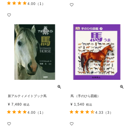
4.00
（1）
新アルティメイトブック馬
馬 （手のひら図鑑）
¥
7,480
¥
1,540
税込
税込
4.00
（1）
4.33
（3）