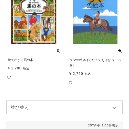
絵でわかる馬の本
ウマの絵本 (そだててあそぼう ８
５)
¥
2,200
税込
¥
2,750
税込
並び替え
257
件中
1
-
60
件表示