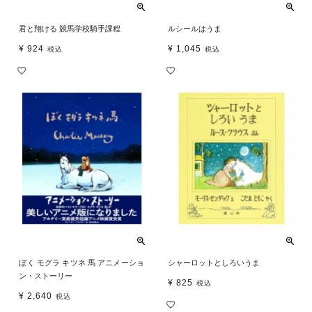
君と翔ける 競馬学校騎手課程
ルシールはうま
¥
924
¥
1,045
税込
税込
ぼく モグラ キツネ 馬 アニメーショ
シャーロットとしろいうま
ン・ストーリー
¥
825
税込
¥
2,640
税込