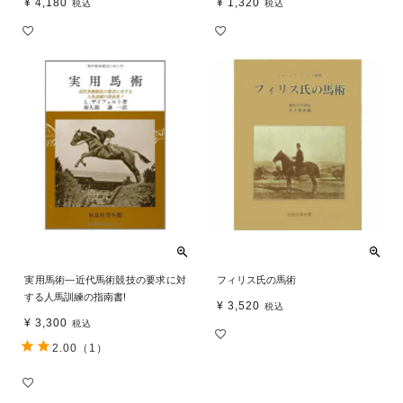
¥
4,180
¥
1,320
税込
税込
実用馬術―近代馬術競技の要求に対
フィリス氏の馬術
する人馬訓練の指南書!
¥
3,520
税込
¥
3,300
税込
2.00
（1）