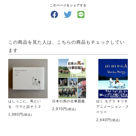
す。今は亡きプリサイスエンド、タイキシャトルも登
このページをシェアする
場。
※売り上げの一部は、ノーザンレイクの馬たちのため
に使われます。
この商品を見た人は、こちらの商品もチェックしてい
ます
・著者 佐々木 祥恵
・サイズ A5判
・ページ数 112ページ
・出版社 辰巳出版
はしっこに、馬とい
日本の馬の仕事図鑑
ぼく モグラ キツネ 馬
る ウマと話そう 2
アニメーション・スト
2,970円
(税込)
ーリー
1,980円
(税込)
2,640円
(税込)