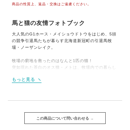
商品の性質上、返品・交換はご遠慮ください。
馬と猫の友情フォトブック
大人気のG1ホース・メイショウドトウをはじめ、5頭
の競争引退馬たちが暮らす北海道新冠町の引退馬牧
場・ノーザンレイク。
牧場の窮地を救ったのはなんと1匹の猫！
突如現れた茶白のオス猫・メトは、牧場内での暮らし
を謳歌し、馬たちとの交流を楽しみ、馬の背や人の肩
もっと見る
に乗るのが大好きな自由猫。その愛らしさで多くの人
を虜にし、ノーザンレイクをたくさんの人に愛される
牧場へと導いています。
メトと馬たちの交流を感じられる撮りおろし写真の
数々から、ノーザンレイクで日々馬たちを世話する著
この商品について問い合わせる
者が綴る猫、馬たちのエピソード、メトの日常から引
退馬についてまでを知ることができる充実の内容で