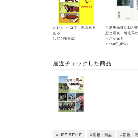
オレっち4コマ 馬のある
引退馬保護活動が
ある
想と現実 引退馬
1,100円
(税込)
小さな光を
1,650円
(税込)
最近チェックした商品
LIFE STYLE
書籍・雑誌
図鑑・