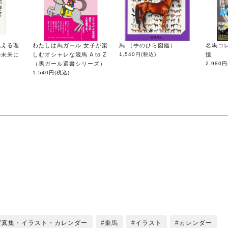
抱える理
わたしは馬ガール 女子が楽
馬 （手のひら図鑑）
名馬コ
の未来に
しむオシャレな競馬 A to Z
1,540円
(税込)
憶
（馬ガール選書シリーズ）
2,980円
1,540円
(税込)
写真集・イラスト・カレンダー
乗馬
イラスト
カレンダー