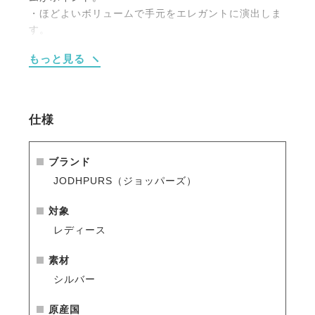
・ほどよいボリュームで手元をエレガントに演出しま
す。
・ライフスタイルにも大好きな乗馬のモチーフを取り
もっと見る
入れたい方に最適。
・ベルベット調の巾着に入れてお届けします。
（ギフトボックスをお選びの場合巾着は付属しませ
ん）
仕様
ブランド
JODHPURS（ジョッパーズ）
対象
レディース
素材
シルバー
原産国