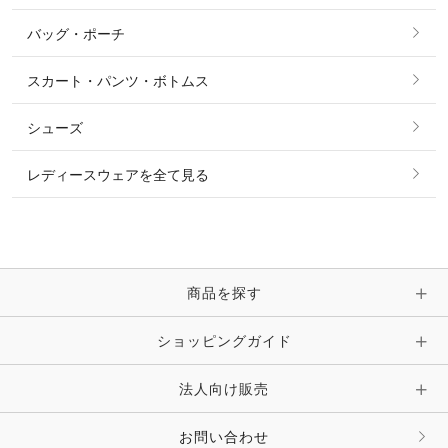
その他 アウター
ニット・セーター
バッグ・ポーチ
すべてのアクセサリー
ソックス
タイ・タイピン・その他アクセサリー
シャツ・ブラウス・ワンピース
スカート・パンツ・ボトムス
リング
ベルト
その他 トップス
シューズ
ピアス・イヤリング
帽子・ヘア小物
レディースウェアを全て見る
ネックレス
マフラー・スカーフ・ストール・スヌード
ブレスレット・バングル・アンクレット
手袋
ピン・ブローチ・コサージュ
商品を探す
時計・財布・キーケース・革小物
ショッピングガイド
その他 アクセサリー
キーホルダー・チャーム・ストラップ
法人向け販売
その他 ファッション雑貨
お問い合わせ