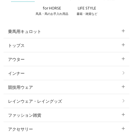
for HORSE
LIFE STYLE
馬具・馬のお手入れ用品
書籍・雑貨など
乗馬用キュロット
トップス
すべてのキュロット
アウター
すべてのトップス
フルグリップ・尻革 キュロット
インナー
すべてのアウター
ポロシャツ
ニーグリップ・膝革 キュロット
競技用ウェア
コート
カットソー・Tシャツ・タンクトップ
ノーグリップ・共布 キュロット
レインウェア・レイングッズ
すべての競技用ウェア
ジャケット・ブルゾン
機能性シャツ・スポーツシャツ
ファッション雑貨
ショージャケット
ベスト
パーカー・トレーナー・スウェット
アクセサリー
すべてのファッション雑貨
ショーシャツ