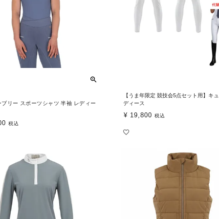
【うま年限定 競技会5点セット用】キュ
オーブリー スポーツシャツ 半袖 レディー
ディース
¥
19,800
税込
00
税込