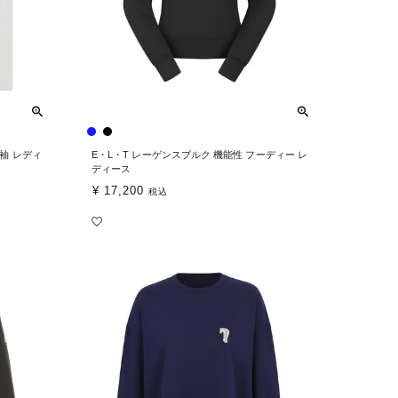
長袖 レディ
E・L・T レーゲンスブルク 機能性 フーディー レ
ディース
¥
17,200
税込