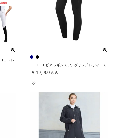
ロット レ
E・L・T ピア レギンス フルグリップ レディース
¥
19,900
税込