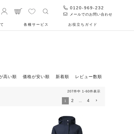
0120-969-232
メールでのお問い合わせ
て
各種サービス
お役⽴ちガイド
が高い順
価格が安い順
新着順
レビュー数順
207
件中
1
-
60
件表示
2
4
1
…