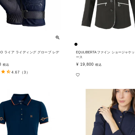
IGO ライア ライディング グローブ レデ
EQULIBERTA ファイン ショージャケ
ース
0
¥
19,800
税込
税込
4.67
（3）