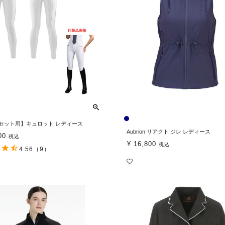
セット用】キュロット レディース
Aubrion リアクト ジレ レディース
00
税込
¥
16,800
税込
4.56
（9）