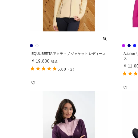
EQULIBERTA アクティブ ジャケット レディース
Aubri
ス
¥
19,800
税込
¥
11,0
5.00
（2）