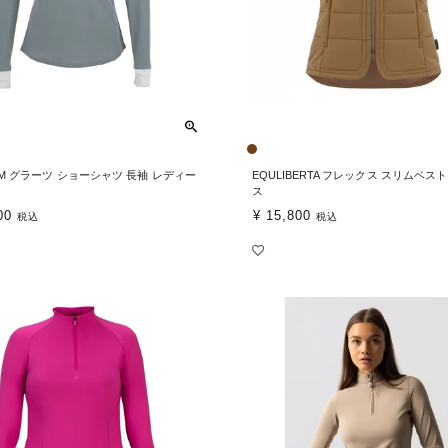
UM グラーツ ショーシャツ 長袖 レディー
EQULIBERTA フレックス スリムベス
ス
00
¥
15,800
税込
税込