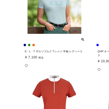
E・L・T ザルツブルク Tシャツ 半袖 レディース
QHP 
ス
¥
7,100
税込
¥
10,8