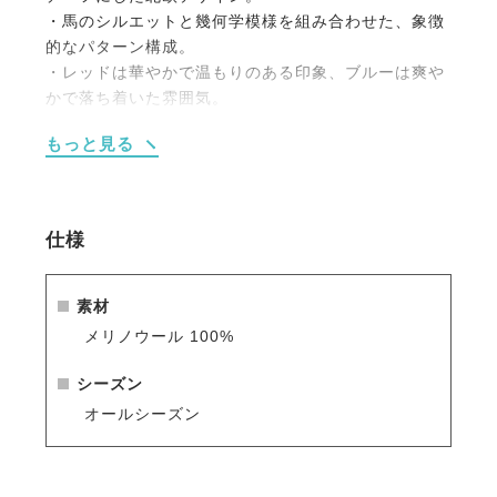
・馬のシルエットと幾何学模様を組み合わせた、象徴
的なパターン構成。
・レッドは華やかで温もりのある印象、ブルーは爽や
かで落ち着いた雰囲気。
・ソファやベッドに映える、インテリアのアクセント
もっと見る
アイテム。
・スウェーデン製ならではの繊細な織りと丁寧な仕上
げ。
・ニュージーランド産メリノウール100%による、や
仕様
さしい肌触りと通気性。
・PET FRIENDLY (ペットフレンドリー) のマークが
付いており、ペットにも配慮した天然素材を使用。
素材
・メリノウールは抗菌・防臭作用がありペット特有の
メリノウール 100%
ニオイがこもりにくく、衛生的に保てます。
・季節を問わず使える、軽やかで快適な素材感。
シーズン
・同柄のブランケットやスローケットと合わせてお楽
オールシーズン
しみいただけます。
「オイブロ・バントファブリーク」