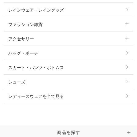
レインウェア・レイングッズ
すべての競技用ウェア
ジャケット・ブルゾン
機能性シャツ・スポーツシャツ
ファッション雑貨
ショージャケット
ベスト
パーカー・トレーナー・スウェット
アクセサリー
すべてのファッション雑貨
ショーシャツ
その他 アウター
ニット・セーター
バッグ・ポーチ
すべてのアクセサリー
ソックス
タイ・タイピン・その他アクセサリー
シャツ・ブラウス・ワンピース
スカート・パンツ・ボトムス
リング
ベルト
その他 トップス
シューズ
ピアス・イヤリング
帽子・ヘア小物
レディースウェアを全て見る
ネックレス
マフラー・スカーフ・ストール・スヌード
ブレスレット・バングル・アンクレット
手袋
ピン・ブローチ・コサージュ
商品を探す
時計・財布・キーケース・革小物