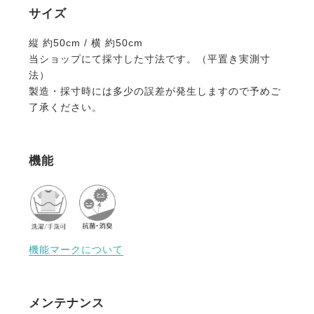
1984年創業、スウェーデンのオイブロ家が営む家族経
サイズ
営のウール手袋靴下工場です。
上質なメリノウール素材にこだわり、丁寧な製造を行
縦 約50cm / 横 約50cm
っています。
当ショップにて採寸した寸法です。（平置き実測寸
ほっこり優しいデザインは、スウェーデンの暮らしや
法）
自然、伝統文化からインスピレーションをうけて生ま
製造・採寸時には多少の誤差が発生しますので予めご
れました。
了承ください。
丁寧に作られたぬくもりあふれるニット、スウェーデ
ンからお届けします。
機能
※シーズン品のため入荷数が少なく再販はありません
のでお早めのご注文をお勧めします。
人気商品はすぐに完売となりますので、新商品をいち
早くご案内している
メールマガジン
や
LINE
をご活用く
ださい。
機能マークについて
メンテナンス