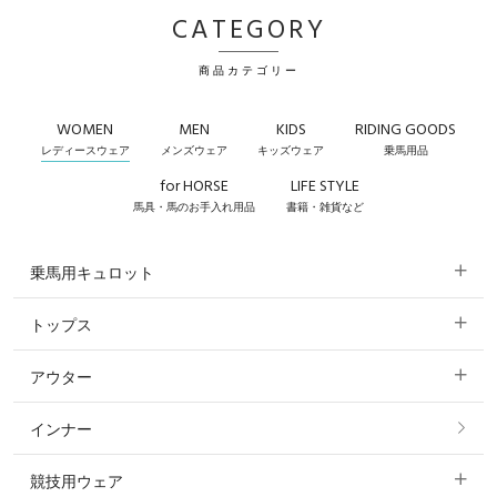
CATEGORY
商品カテゴリー
WOMEN
MEN
KIDS
RIDING GOODS
レディースウェア
メンズウェア
キッズウェア
乗馬用品
for HORSE
LIFE STYLE
馬具・馬のお手入れ用品
書籍・雑貨など
乗馬用キュロット
トップス
すべてのキュロット
アウター
すべてのトップス
フルグリップ・尻革 キュロット
インナー
すべてのアウター
ポロシャツ
ニーグリップ・膝革 キュロット
競技用ウェア
コート
カットソー・Tシャツ・タンクトップ
ノーグリップ・共布 キュロット