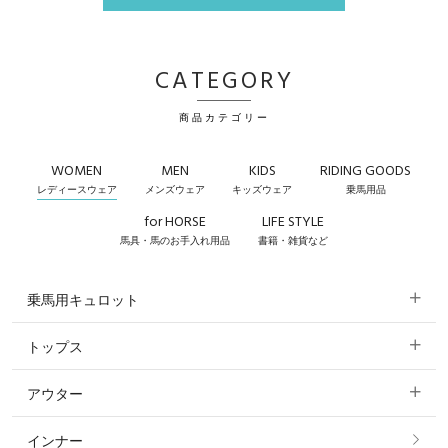
CATEGORY
商品カテゴリー
WOMEN
MEN
KIDS
RIDING GOODS
レディースウェア
メンズウェア
キッズウェア
乗馬用品
for HORSE
LIFE STYLE
馬具・馬のお手入れ用品
書籍・雑貨など
乗馬用キュロット
トップス
すべてのキュロット
アウター
すべてのトップス
フルグリップ・尻革 キュロット
インナー
すべてのアウター
ポロシャツ