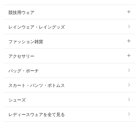
ニーグリップ・膝革 キュロット
競技用ウェア
コート
カットソー・Tシャツ・タンクトップ
ノーグリップ・共布 キュロット
レインウェア・レイングッズ
すべての競技用ウェア
ジャケット・ブルゾン
機能性シャツ・スポーツシャツ
ファッション雑貨
ショージャケット
ベスト
パーカー・トレーナー・スウェット
アクセサリー
すべてのファッション雑貨
ショーシャツ
その他 アウター
ニット・セーター
バッグ・ポーチ
すべてのアクセサリー
ソックス
タイ・タイピン・その他アクセサリー
シャツ・ブラウス・ワンピース
スカート・パンツ・ボトムス
リング
ベルト
その他 トップス
シューズ
ピアス・イヤリング
帽子・ヘア小物
レディースウェアを全て見る
ネックレス
マフラー・スカーフ・ストール・スヌード
ブレスレット・バングル・アンクレット
手袋