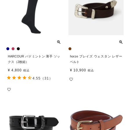
HARCOUR バドミントン 薄手 ソッ
horze ブレイズ ウェスタン レザー
クス（2枚組）
ベルト
¥
4,800
¥
10,900
税込
税込
4.55
（31）