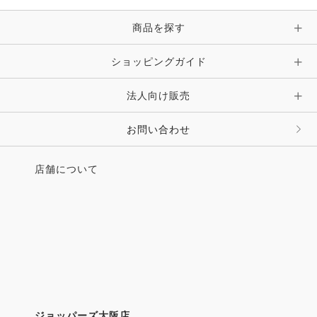
ピン・ブローチ・コサージュ
商品を探す
時計・財布・キーケース・革小物
ショッピングガイド
その他 アクセサリー
キーホルダー・チャーム・ストラップ
法人向け販売
その他 ファッション雑貨
お問い合わせ
店舗について
ジョッパーズ大阪店