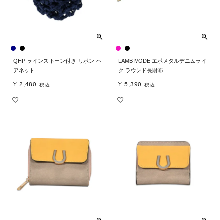
QHP ラインストーン付き リボン ヘ
LAMB MODE エポメタルデニムライ
アネット
ク ラウンド長財布
¥
2,480
¥
5,390
税込
税込