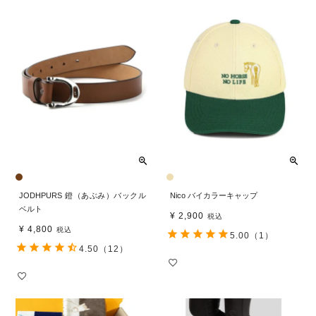
JODHPURS 鐙（あぶみ）バックル
Nico バイカラーキャップ
ベルト
¥
2,900
税込
¥
4,800
税込
5.00
（1）
4.50
（12）