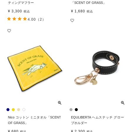
ティングマフラー
「SCENT OF GRASS」
¥
3,300
¥
1,680
税込
税込
4.00
（2）
Nico コットン ミニタオル「SCENT
EQULIBERTA ヘムステッチ グロー
OF GRASS」
ブホルダー
¥
680
¥
2,300
税込
税込