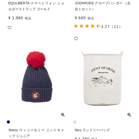
EQULIBERTA スマートフォン ショ
JODHPURS グローブハンガー （左
ルダーストラップ ゴールド
右１セット）
¥
1,980
¥
680
税込
税込
4.27
（11）
Shires ウィニー＆ミー ニットキャ
Nico ランドリーバッグ
ップ ジュニア
¥
1,780