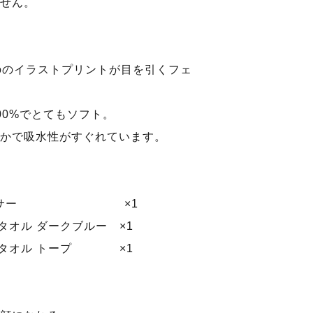
せん。
coのイラストプリントが目を引くフェ
00%でとてもソフト。
かで吸水性がすぐれています。
ディスペンサー ×1
スタオル ダークブルー ×1
ェイスタオル トープ ×1