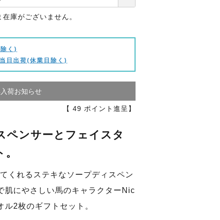
ま在庫がございません。
除く)
当日出荷(休業日除く)
再入荷お知らせ
【
49
ポイント進呈】
ィスペンサーとフェイスタ
ト。
てくれるステキなソープディスペン
で肌にやさしい馬のキャラクターNic
オル2枚のギフトセット。