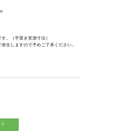
m
です。（平置き実測寸法）
が発生しますので予めご了承ください。
送る