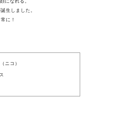
顔になれる。
が誕生しました。
日常に！
co（ニコ）
ス