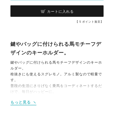
カートに入れる
【
5
ポイント進呈】
鍵やバッグに付けられる馬モチーフデ
ザインのキーホルダー。
鍵やバッグに付けられる馬モチーフデザインのキーホ
ルダー。
栓抜きにも使えるスグレモノ。アルミ製なので軽量で
す。
普段の生活にさりげなく乗馬をコーディネートするだ
けで、毎日がハッピーに。
乗馬モチーフアクセサリーで自分の世界を表現しよ
もっと見る
う！
自分用にも、ちょっとしたプレゼント用にもオススメ