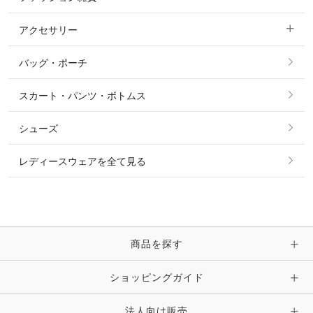
ショージャケット
ベスト
パーカー・トレーナー・スウェット
アクセサリー
すべてのファッション雑貨
ショーシャツ
その他 アウター
ニット・セーター
バッグ・ポーチ
すべてのアクセサリー
ソックス
タイ・タイピン・その他アクセサリー
シャツ・ブラウス・ワンピース
スカート・パンツ・ボトムス
リング
ベルト
その他 トップス
シューズ
ピアス・イヤリング
帽子・ヘア小物
レディースウェアを全て見る
ネックレス
マフラー・スカーフ・ストール・スヌード
ブレスレット・バングル・アンクレット
手袋
ピン・ブローチ・コサージュ
商品を探す
時計・財布・キーケース・革小物
ショッピングガイド
その他 アクセサリー
キーホルダー・チャーム・ストラップ
法人向け販売