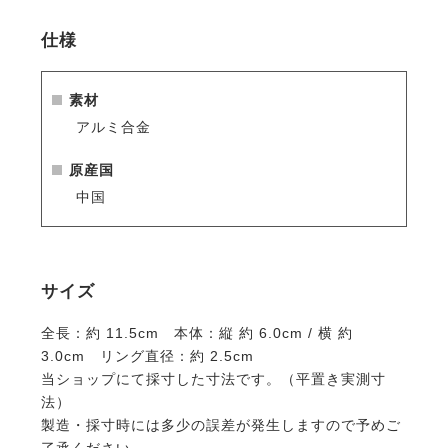
です。
仕様
素材
アルミ合金
原産国
中国
サイズ
全長：約 11.5cm 本体：縦 約 6.0cm / 横 約
3.0cm リング直径：約 2.5cm
当ショップにて採寸した寸法です。（平置き実測寸
法）
製造・採寸時には多少の誤差が発生しますので予めご
了承ください。