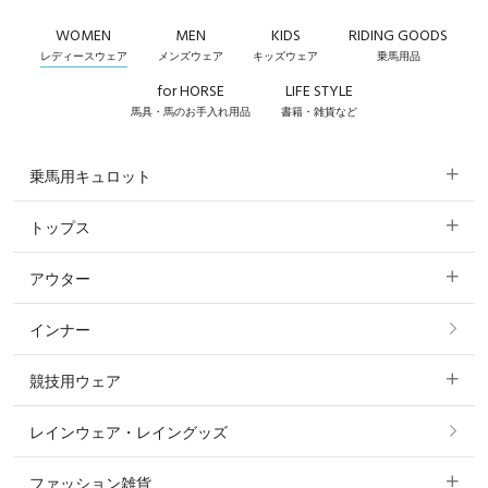
WOMEN
MEN
KIDS
RIDING GOODS
レディースウェア
メンズウェア
キッズウェア
乗馬用品
for HORSE
LIFE STYLE
馬具・馬のお手入れ用品
書籍・雑貨など
乗馬用キュロット
トップス
すべてのキュロット
アウター
すべてのトップス
フルグリップ・尻革 キュロット
インナー
すべてのアウター
ポロシャツ
ニーグリップ・膝革 キュロット
競技用ウェア
コート
カットソー・Tシャツ・タンクトップ
ノーグリップ・共布 キュロット
レインウェア・レイングッズ
すべての競技用ウェア
ジャケット・ブルゾン
機能性シャツ・スポーツシャツ
ファッション雑貨