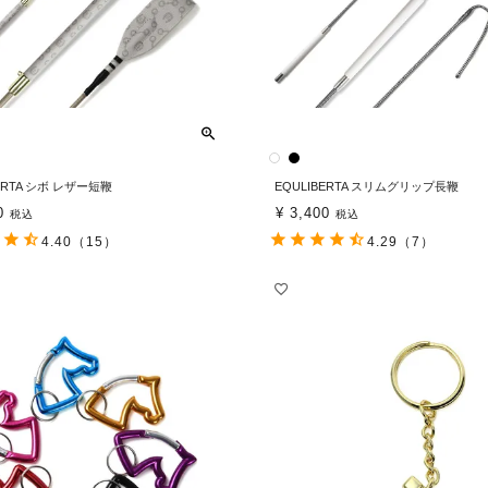
BERTA シボ レザー短鞭
EQULIBERTA スリムグリップ長鞭
0
¥
3,400
税込
税込
4.40
（15）
4.29
（7）