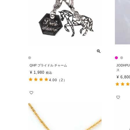
QHP ブライドル チャーム
JODHP
ス
¥
1,980
税込
¥
6,80
4.00
（2）