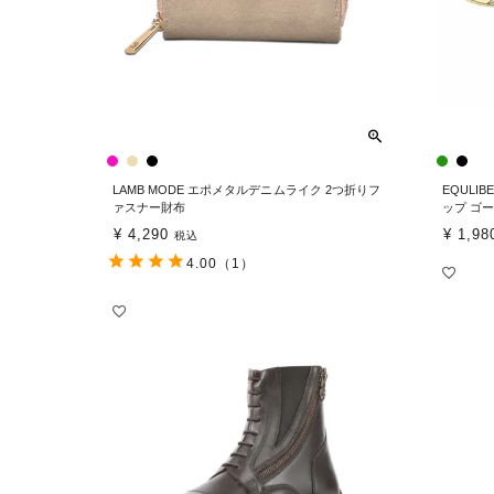
LAMB MODE エポメタルデニムライク 2つ折りフ
EQULI
ァスナー財布
ップ ゴ
¥
4,290
¥
1,98
税込
4.00
（1）