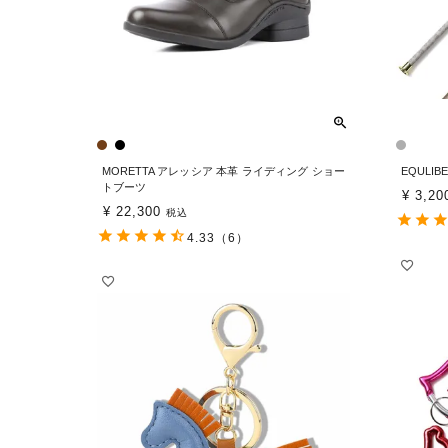
MORETTA アレッシア 本革 ライディング ショー
EQULI
トブーツ
¥
3,20
¥
22,300
税込
4.33
（6）