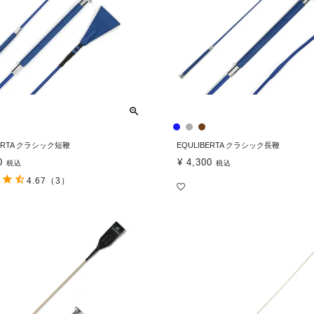
BERTA クラシック短鞭
EQULIBERTA クラシック長鞭
0
¥
4,300
税込
税込
4.67
（3）