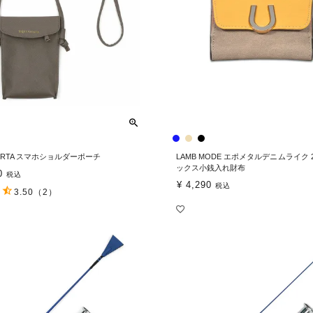
BERTA スマホショルダーポーチ
LAMB MODE エポメタルデニムライク
ックス小銭入れ財布
0
税込
¥
4,290
税込
3.50
（2）