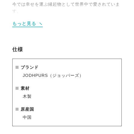
今では幸せを運ぶ縁起物として世界中で愛されていま
す。
スウェーデンを象徴するアイテムだけに、北欧インテ
もっと見る
リアには欠かせないアイテム。
お部屋の飾り付けや、プレゼントにもおすすめです。
ハンドメイドの製品なので、ひとつひとつ微妙に仕上
仕様
がりが異なります。
サイズ違いの
Lサイズ
と並べて置くとさらにオシャレ
に。
ブランド
JODHPURS（ジョッパーズ）
素材
木製
原産国
中国