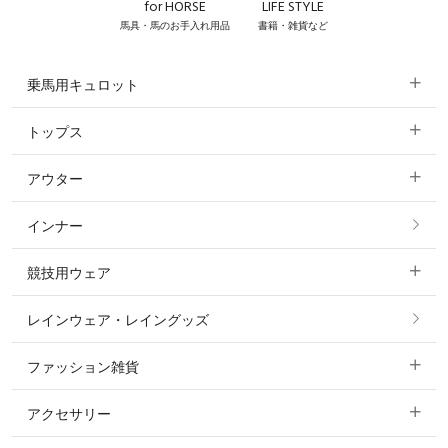
for HORSE
LIFE STYLE
馬具・馬のお手入れ用品
書籍・雑貨など
乗馬用キュロット
トップス
すべてのキュロット
アウター
すべてのトップス
フルグリップ・尻革 キュロット
インナー
すべてのアウター
ポロシャツ
ニーグリップ・膝革 キュロット
競技用ウェア
コート
カットソー・Tシャツ・タンクトップ
ノーグリップ・共布 キュロット
レインウェア・レイングッズ
すべての競技用ウェア
ジャケット・ブルゾン
機能性シャツ・スポーツシャツ
ファッション雑貨
ショージャケット
ベスト
パーカー・トレーナー・スウェット
アクセサリー
すべてのファッション雑貨
ショーシャツ
その他 アウター
ニット・セーター