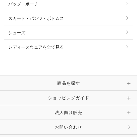
バッグ・ポーチ
すべてのアクセサリー
ソックス
タイ・タイピン・その他アクセサリー
シャツ・ブラウス・ワンピース
スカート・パンツ・ボトムス
リング
ベルト
その他 トップス
シューズ
ピアス・イヤリング
帽子・ヘア小物
レディースウェアを全て見る
ネックレス
マフラー・スカーフ・ストール・スヌード
ブレスレット・バングル・アンクレット
手袋
ピン・ブローチ・コサージュ
商品を探す
時計・財布・キーケース・革小物
ショッピングガイド
その他 アクセサリー
キーホルダー・チャーム・ストラップ
法人向け販売
その他 ファッション雑貨
お問い合わせ