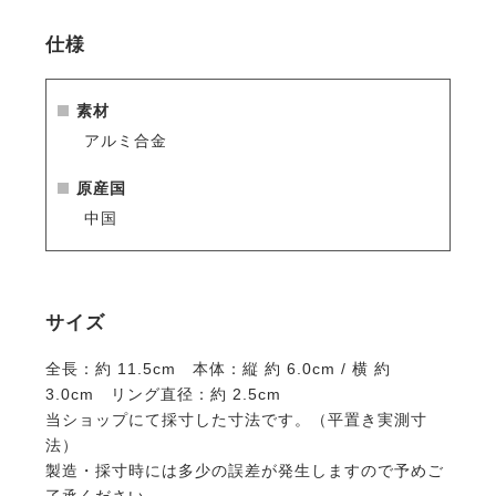
です。
仕様
素材
アルミ合金
原産国
中国
サイズ
全長：約 11.5cm 本体：縦 約 6.0cm / 横 約
3.0cm リング直径：約 2.5cm
当ショップにて採寸した寸法です。（平置き実測寸
法）
製造・採寸時には多少の誤差が発生しますので予めご
了承ください。