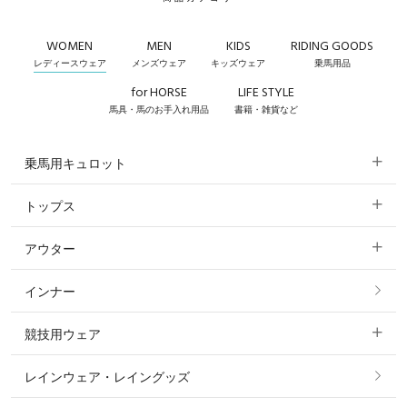
WOMEN
MEN
KIDS
RIDING GOODS
レディースウェア
メンズウェア
キッズウェア
乗馬用品
for HORSE
LIFE STYLE
馬具・馬のお手入れ用品
書籍・雑貨など
乗馬用キュロット
トップス
すべてのキュロット
アウター
すべてのトップス
フルグリップ・尻革 キュロット
インナー
すべてのアウター
ポロシャツ
ニーグリップ・膝革 キュロット
競技用ウェア
コート
カットソー・Tシャツ・タンクトップ
ノーグリップ・共布 キュロット
レインウェア・レイングッズ
すべての競技用ウェア
ジャケット・ブルゾン
機能性シャツ・スポーツシャツ