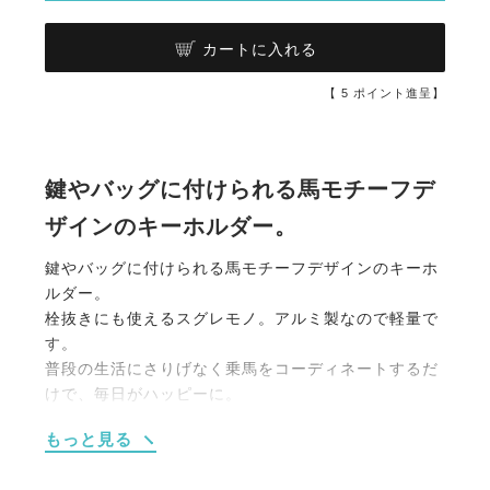
カートに入れる
【
5
ポイント進呈】
鍵やバッグに付けられる馬モチーフデ
ザインのキーホルダー。
鍵やバッグに付けられる馬モチーフデザインのキーホ
ルダー。
栓抜きにも使えるスグレモノ。アルミ製なので軽量で
す。
普段の生活にさりげなく乗馬をコーディネートするだ
けで、毎日がハッピーに。
乗馬モチーフアクセサリーで自分の世界を表現しよ
もっと見る
う！
自分用にも、ちょっとしたプレゼント用にもオススメ